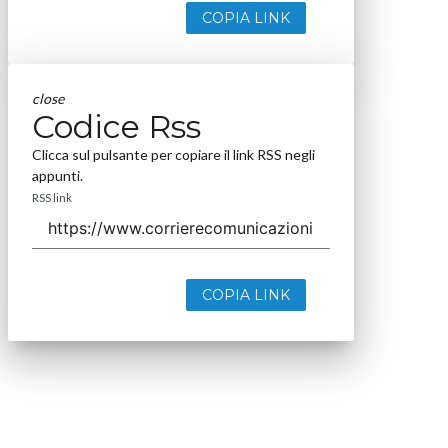
COPIA LINK
close
Codice Rss
Clicca sul pulsante per copiare il link RSS negli
appunti.
RSS link
COPIA LINK