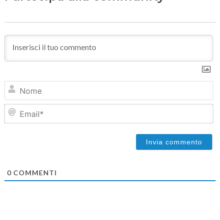
N
Em
0
COMMENTI