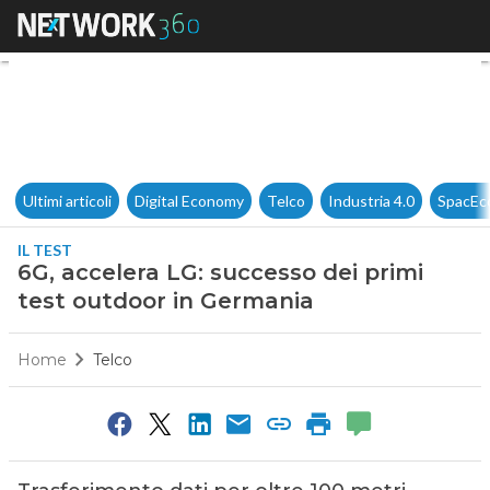
6G, accelera LG: successo dei
Ultimi articoli
Digital Economy
Telco
Industria 4.0
SpacEc
IL TEST
6G, accelera LG: successo dei primi
test outdoor in Germania
Home
Telco