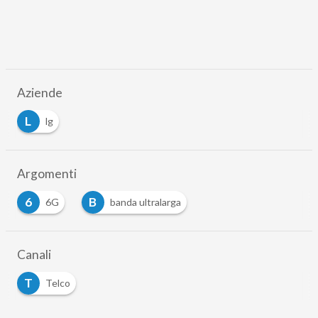
Aziende
L
lg
Argomenti
6
B
6G
banda ultralarga
…
Canali
T
Telco