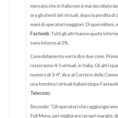
mercato che in Italia non è mai decollato dav
ora gli utenti dei virtuali, dopo la perdita di q
mani di operatori maggiori. Di quei milioni,
Fastweb
. Tutti gli altri hanno quote infer
sono intorno al 2%.
Consolidamento vorrà dire due cose. Primo: c
resteranno 4-5 virtuali, in Italia. Gli altri s
numero di 3-4”, dice al Corriere delle Comu
una trentina i virtuali italiani (dopo Fastwe
Telecom
).
Secondo: “Gli operatori che raggiungeranno 
Full Mvno, per migliorare i propri margini, d