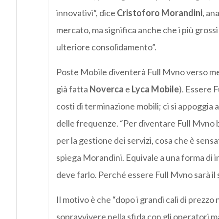
innovativi”, dice
Cristoforo Morandini
, ana
mercato, ma significa anche che i più gross
ulteriore consolidamento”.
Poste Mobile diventerà Full Mvno verso me
già fatta
Noverca
e
Lyca Mobile
). Essere F
costi di terminazione mobili; ci si appoggia a
delle frequenze. “Per diventare Full Mvno 
per la gestione dei servizi, cosa che è sensat
spiega Morandini. Equivale a una forma di i
deve farlo. Perché essere Full Mvno sarà il
Il motivo è che “dopo i grandi cali di prezzo 
sopravvivere nella sfida con gli operatori ma