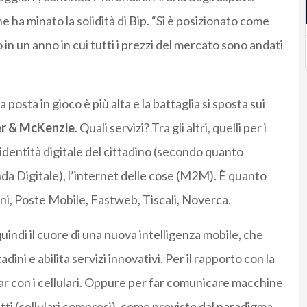
 ha minato la solidità di Bip. “Si è posizionato come
in un anno in cui tutti i prezzi del mercato sono andati
 posta in gioco è più alta e la battaglia si sposta sui
r & McKenzie
. Quali servizi? Tra gli altri, quelli per i
’identità digitale del cittadino (secondo quanto
nda Digitale), l’internet delle cose (M2M). È quanto
ni, Poste Mobile, Fastweb, Tiscali, Noverca.
uindi il cuore di una nuova intelligenza mobile, che
adini e abilita servizi innovativi. Per il rapporto con la
ar con i cellulari. Oppure per far comunicare macchine
getti (cellulari compresi), come previsto dal paradigma