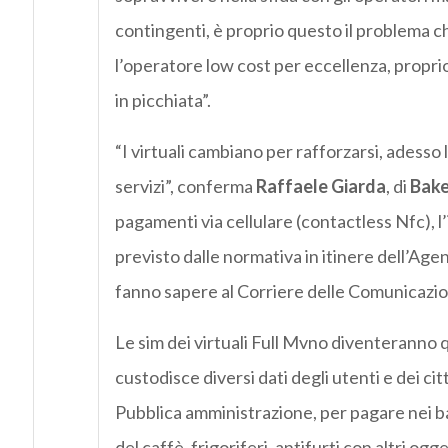
contingenti, è proprio questo il problema che
l’operatore low cost per eccellenza, proprio 
in picchiata”.
“I virtuali cambiano per rafforzarsi, adesso la
servizi”, conferma
Raffaele Giarda
, di
Bake
pagamenti via cellulare (contactless Nfc), l
previsto dalle normativa in itinere dell’Age
fanno sapere al Corriere delle Comunicazio
Le sim dei virtuali Full Mvno diventeranno q
custodisce diversi dati degli utenti e dei citt
Pubblica amministrazione, per pagare nei b
del caffè, frigoriferi, antifurti con altri og