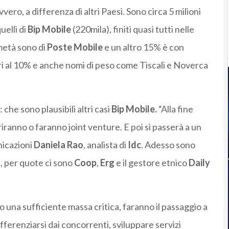
vero, a differenza di altri Paesi. Sono circa 5 milioni
uelli di
Bip Mobile
(220mila), finiti quasi tutti nelle
 metà sono di
Poste Mobile
e un altro 15% è con
iori al 10% e anche nomi di peso come Tiscali e Noverca
he sono plausibili altri casi
Bip Mobile.
“Alla fine
pariranno o faranno joint venture. E poi si passerà a un
nicazioni
Daniela Rao
, analista di
Idc
. Adesso sono
b, per quote ci sono
Coop
,
Erg
e il gestore etnico
Daily
una sufficiente massa critica, faranno il passaggio a
ifferenziarsi dai concorrenti, sviluppare servizi