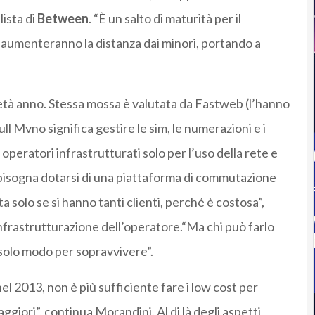
lista di
Between
. “È un salto di maturità per il
i aumenteranno la distanza dai minori, portando a
tà anno. Stessa mossa è valutata da Fastweb (l’hanno
ull Mvno significa gestire le sim, le numerazioni e i
 operatori infrastrutturati solo per l’uso della rete e
bisogna dotarsi di una piattaforma di commutazione
a solo se si hanno tanti clienti, perché è costosa”,
nfrastrutturazione dell’operatore.“Ma chi può farlo
 solo modo per sopravvivere”.
nel 2013, non è più sufficiente fare i low cost per
ggiori”, continua Morandini. Al di là degli aspetti