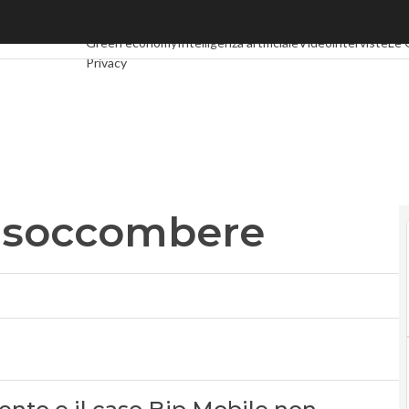
soccombere
Ultimi articoli
Digital Economy
Telco
Industria 4.0
SpacEco
Green economy
Intelligenza artificiale
Videointerviste
Le 
Privacy
o soccombere