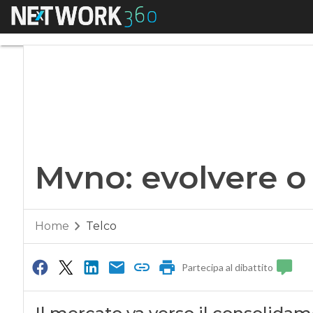
Menu
Mvno: evolvere o 
Mvno: evolvere 
Home
Telco
Partecipa al dibattito