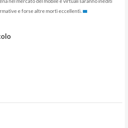
na nel mercato del mobile e virtuali saranno inediti
rmative e forse altre morti eccellenti.
colo