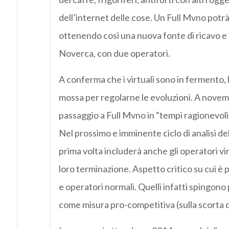
dell’internet delle cose. Un Full Mvno potrà 
ottenendo così una nuova fonte di ricavo e 
Noverca, con due operatori.
A conferma che i virtuali sono in fermento, l
mossa per regolarne le evoluzioni. A novem
passaggio a Full Mvno in “tempi ragionevoli”
Nel prossimo e imminente ciclo di analisi del
prima volta includerà anche gli operatori vi
loro terminazione. Aspetto critico su cui è p
e operatori normali. Quelli infatti spingono
come misura pro-competitiva (sulla scorta d