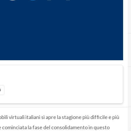
B
C
between
cristoforo morandini
i
li virtuali italiani si apre la stagione più difficile e più
è cominciata la fase del consolidamento in questo