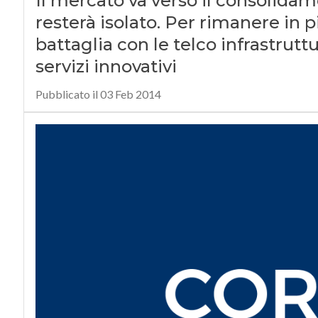
Il mercato va verso il consolidam
resterà isolato. Per rimanere in p
battaglia con le telco infrastruttu
servizi innovativi
Pubblicato il 03 Feb 2014