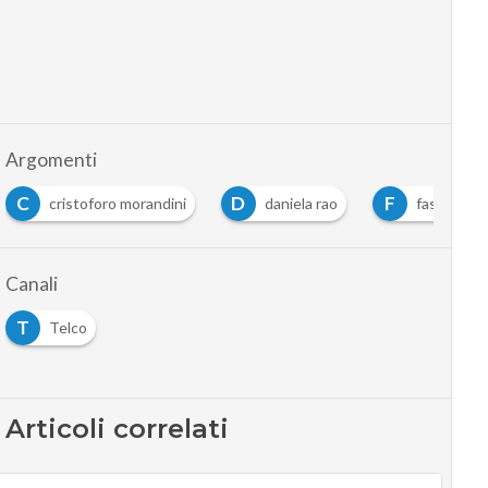
Argomenti
D
F
I
M
daniela rao
fastweb
idc
mvno
Canali
T
Telco
Articoli correlati