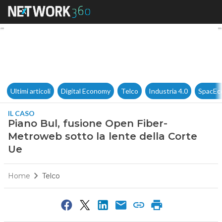
Piano Bul, fusione Open Fiber
Ultimi articoli
Digital Economy
Telco
Industria 4.0
SpacEc
IL CASO
Piano Bul, fusione Open Fiber-
Metroweb sotto la lente della Corte
Ue
Home
Telco