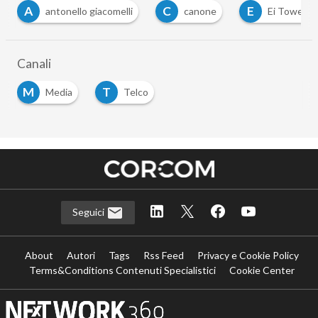
C
E
F
ello giacomelli
canone
Ei Towers
frequ
Canali
M
T
Media
Telco
Seguici
About
Autori
Tags
Rss Feed
Privacy e Cookie Policy
Terms&Conditions Contenuti Specialistici
Cookie Center