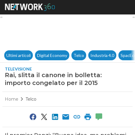
Rai, slitta il canone in bollett
Ultimi articoli
Digital Economy
Telco
Industria 4.0
SpacEc
TELEVISIONE
Rai, slitta il canone in bolletta:
importo congelato per il 2015
Home
Telco