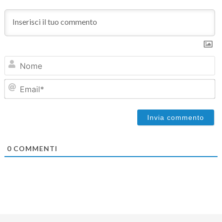
N
Em
0
COMMENTI