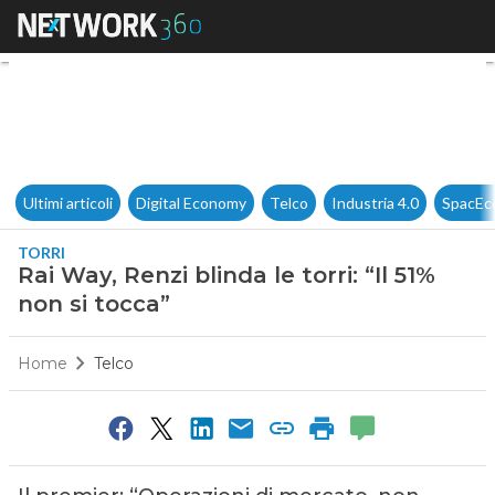
Rai Way, Renzi blinda le torri: 
Ultimi articoli
Digital Economy
Telco
Industria 4.0
SpacEc
TORRI
Rai Way, Renzi blinda le torri: “Il 51%
non si tocca”
Home
Telco