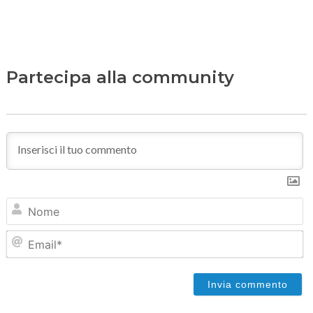
Partecipa alla community
N
Em