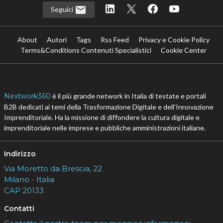
Scaricalo gratis!
DOWNLOAD