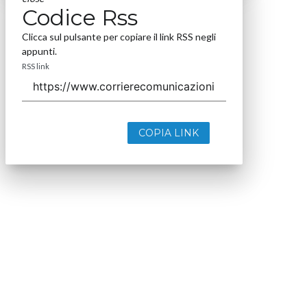
Seguici
About
Autori
Tags
Rss Feed
Privacy e Cookie Policy
Terms&Conditions Contenuti Specialistici
Cookie Center
Nextwork360
è il più grande network in Italia di testate e portali
B2B dedicati ai temi della Trasformazione Digitale e dell’Innovazione
Imprenditoriale. Ha la missione di diffondere la cultura digitale e
imprenditoriale nelle imprese e pubbliche amministrazioni italiane.
Indirizzo
Via Moretto da Brescia, 22