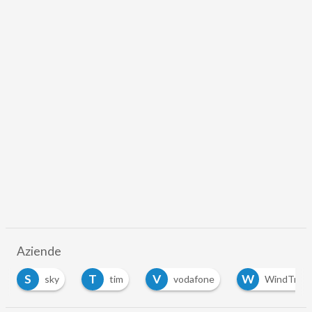
Aziende
S
T
V
W
sky
tim
vodafone
WindTre