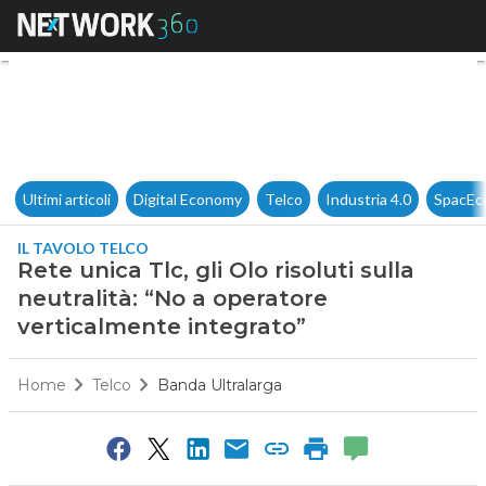
Rete unica Tlc, gli Olo risolut
Ultimi articoli
Digital Economy
Telco
Industria 4.0
SpacEc
IL TAVOLO TELCO
Rete unica Tlc, gli Olo risoluti sulla
neutralità: “No a operatore
verticalmente integrato”
Home
Telco
Banda Ultralarga