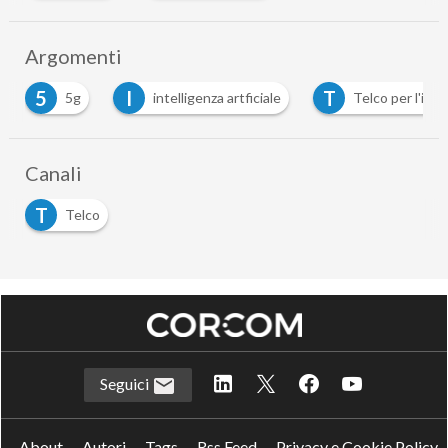
Argomenti
5
I
T
5g
intelligenza artficiale
Telco per l'itali
Canali
T
Telco
Seguici
About
Autori
Tags
Rss Feed
Privacy e Cookie Policy