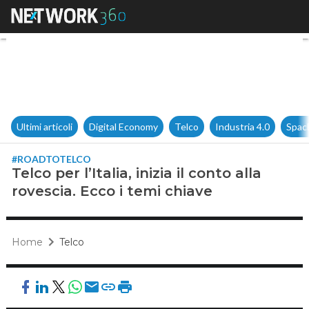
Telco per l’Italia, inizia il con
Ultimi articoli
Digital Economy
Telco
Industria 4.0
Spac
#ROADTOTELCO
Telco per l’Italia, inizia il conto alla
rovescia. Ecco i temi chiave
Home
Telco