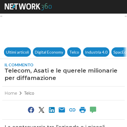
Telecom, Asati e le querele m
Ultimi articoli
Digital Economy
Telco
Industria 4.0
SpacEc
IL COMMENTO
Telecom, Asati e le querele milionarie
per diffamazione
Home
Telco