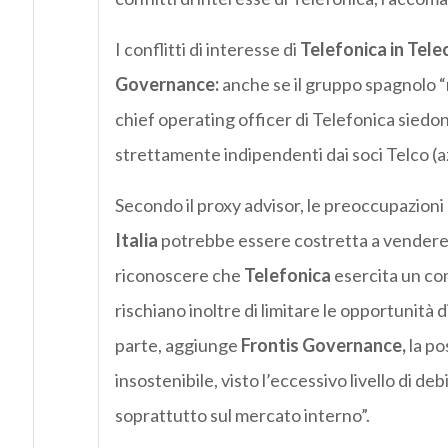
I conflitti di interesse di
Telefonica in Tele
Governance:
anche se il gruppo spagnolo “n
chief operating officer di Telefonica siedon
strettamente indipendenti dai soci Telco (azi
Secondo il proxy advisor, le preoccupazioni
Italia
potrebbe essere costretta a vendere, 
riconoscere che
Telefonica
esercita un cont
rischiano inoltre di limitare le opportunità d
parte, aggiunge
Frontis Governance,
la po
insostenibile, visto l’eccessivo livello di deb
soprattutto sul mercato interno”.