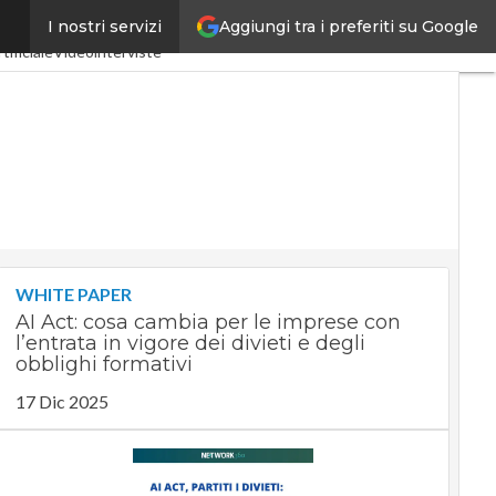
Aggiungi tra i preferiti su Google
I nostri servizi
ria 4.0
SpacEconomy
tificiale
Videointerviste
WHITE PAPER
AI Act: cosa cambia per le imprese con
l’entrata in vigore dei divieti e degli
obblighi formativi
17 Dic 2025