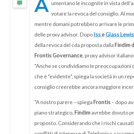
A
umentano le incognite in vista dell’
votare la revoca del consiglio. Al mo
mentre domani potrebbero arrivare le prime i
delle proxy advisor. Dopo
Iss
e
Glass Lewis
della revoca del cda proposta dalla
Findim 
Frontis Governance
, proxy advisor italian
“Anche se condividiamo le preoccupazioni del
che è “evidente”, spiega la società in un rep
consiglio creerebbe ancora maggiore incerte
“A nostro parere – spiega
Frontis
– dopo ave
piano strategico,
Findim
avrebbe dovuto pres
proposto. Considerando che i rischi causati 
conflitti di interesse di Telefonica, raccom