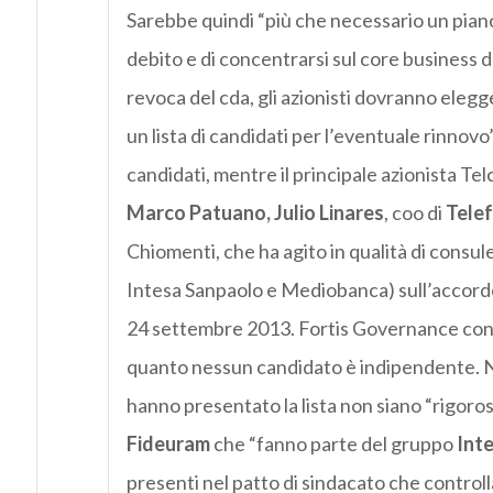
Sarebbe quindi “più che necessario un piano c
debito e di concentrarsi sul core business d
revoca del cda, gli azionisti dovranno eleg
un lista di candidati per l’eventuale rinnovo
candidati, mentre il principale azionista Tel
Marco Patuano, Julio Linares
, coo di
Tele
Chiomenti, che ha agito in qualità di consulen
Intesa Sanpaolo e Mediobanca) sull’accordo p
24 settembre 2013. Fortis Governance consigl
quanto nessun candidato è indipendente. No
hanno presentato la lista non siano “rigor
Fideuram
che “fanno parte del gruppo
Int
presenti nel patto di sindacato che controlla