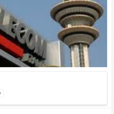
F
findim
i