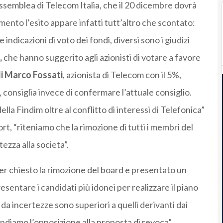
assemblea di Telecom Italia, che il 20 dicembre dovrà
mento l’esito appare infatti tutt’altro che scontato:
ndicazioni di voto dei fondi, diversi sono i giudizi
,
che hanno suggerito agli azionisti di votare a favore
di Marco Fossati
, azionista di Telecom con il 5%,
o, consiglia invece di confermare l’attuale consiglio.
la Findim oltre al conflitto di interessi di Telefonica”
ort, “riteniamo che la rimozione di tutti i membri del
zza alla societa”.
r chiesto la rimozione del board e presentato un
entare i candidati più idonei per realizzare il piano
da incertezze sono superiori a quelli derivanti dai
andiamo l’opposizione alla proposta di revoca”.