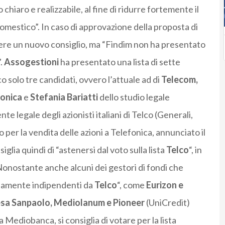
hiaro e realizzabile, al fine di ridurre fortemente il
omestico”. In caso di approvazione della proposta di
gere un nuovo consiglio, ma “Findim non ha presentato
”.
Assogestioni
ha presentato una lista di sette
co solo tre candidati, ovvero l’attuale ad di
Telecom,
fonica
e
Stefania Bariatti
dello studio legale
te legale degli azionisti italiani di Telco (Generali,
er la vendita delle azioni a Telefonica, annunciato il
ia quindi di “astenersi dal voto sulla lista
Telco
“, in
nostante anche alcuni dei gestori di fondi che
osamente indipendenti da
Telco
“, come
Eurizon e
esa Sanpaolo, Mediolanum e Pioneer
(UniCredit)
 Mediobanca, si consiglia di votare per la lista