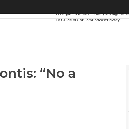
ntis: “No a revoca Cda”
Ultimi articoli
Digital Economy
Telco
Indust
PA Digitale
Green economy
Intelligenza ar
Le Guide di CorCom
Podcast
Privacy
ontis: “No a