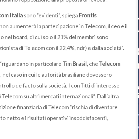
com Italia
sono “evidenti”, spiega
Frontis
on aumenterà la partecipazione in Telecom, il ceo e il
o nel board, di cui solo il 21% dei membri sono
onista di Telecom con il 22,4%, ndr) e dalla società”.
 “riguardano in particolare
Tim Brasil,
che
Telecom
nel caso in cui le autorità brasiliane dovessero
rollo de facto sulla società. I conflitti di interesse
i Telecom su altri mercati internazionali”. Dall’altra
sizione finanziaria di Telecom “rischia di diventare
ito netto e i risultati operativi insoddisfacenti,