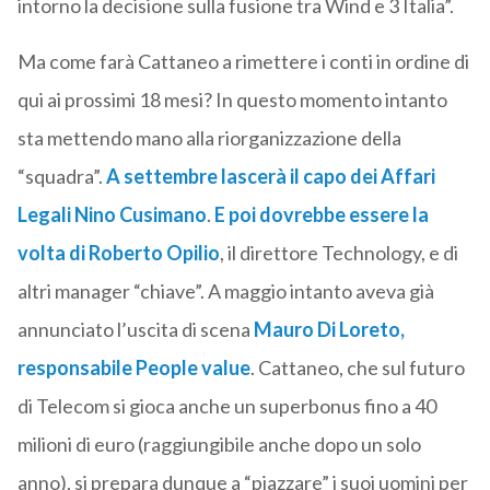
intorno la decisione sulla fusione tra Wind e 3 Italia”.
Ma come farà Cattaneo a rimettere i conti in ordine di
qui ai prossimi 18 mesi? In questo momento intanto
sta mettendo mano alla riorganizzazione della
“squadra”.
A settembre lascerà il capo dei Affari
Legali
Nino Cusimano
.
E poi dovrebbe essere la
volta di
Roberto Opilio
, il direttore Technology, e di
altri manager “chiave”. A maggio intanto aveva già
annunciato l’uscita di scena
Mauro Di Loreto
,
responsabile People value
. Cattaneo, che sul futuro
di Telecom si gioca anche un superbonus fino a 40
milioni di euro (raggiungibile anche dopo un solo
anno), si prepara dunque a “piazzare” i suoi uomini per