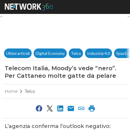
Telecom Italia, Moody’s vede 
Ultimi articoli
Digital Economy
Telco
Industria 4.0
SpacEc
Telecom Italia, Moody’s vede “nero”.
Per Cattaneo molte gatte da pelare
Home
Telco
L’agenzia conferma l’outlook negativo: