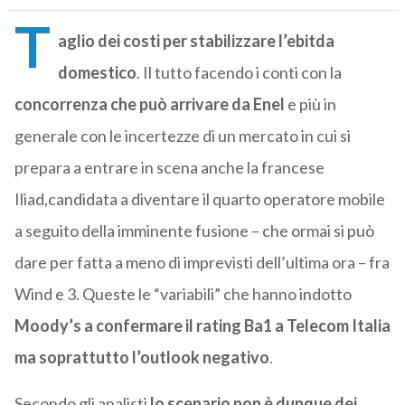
T
aglio dei costi per stabilizzare l’ebitda
domestico
. Il tutto facendo i conti con la
concorrenza che può arrivare da Enel
e più in
generale con le incertezze di un mercato in cui si
prepara a entrare in scena anche la francese
Iliad,candidata a diventare il quarto operatore mobile
a seguito della imminente fusione – che ormai si può
dare per fatta a meno di imprevisti dell’ultima ora – fra
Wind e 3. Queste le “variabili” che hanno indotto
Moody’s a confermare il rating Ba1 a Telecom Italia
ma soprattutto l’outlook negativo
.
Secondo gli analisti
lo scenario non è dunque dei