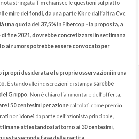
 nota stringata Tim chiarisce le questioni sul piatto
alle mire dei fondi, da una parte Kkr e dall’altra Cvc
.
ià una quota del 37,5% in Fibercop
– l
a proposta, a
 di fine 2021, dovrebbe concretizzarsi in settimana
ndo ai rumors potrebbe essere convocato per
i propri desiderata e le proprie osservazioni in una
co
. E stando alle indiscrezioni di stampa
sarebbe
 del Gruppo
. Non è chiaro l’ammontare dell’offerta,
are i 50 centesimi per azione
calcolati come premio
ati non idonei da parte dell’azionista principale,
settimane attestandosi attorno ai 30 centesimi
,
 questa seconda fase della partita.