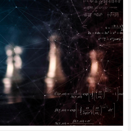
D
dario scannapieco
C
cdp
B
banda ultralarga