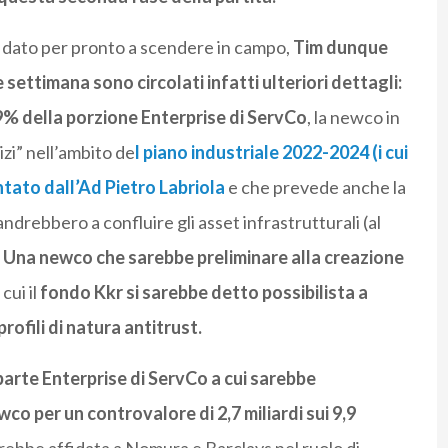
i dato per pronto a scendere in campo,
Tim dunque
e settimana sono circolati infatti ulteriori dettagli:
49% della porzione Enterprise di ServCo
, la newco in
izi” nell’ambito de
l piano industriale 2022-2024 (i cui
tato dall’Ad Pietro Labriola
e che prevede anche la
ndrebbero a confluire gli asset infrastrutturali (al
Una newco che sarebbe preliminare alla creazione
cui il
fondo Kkr si sarebbe detto possibilista a
profili di natura antitrust.
parte Enterprise di ServCo a cui sarebbe
wco per un controvalore di 2,7 miliardi sui 9,9