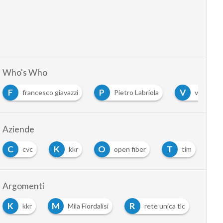
Who's Who
F
P
V
francesco giavazzi
Pietro Labriola
vito vital
Aziende
C
K
O
T
cvc
kkr
open fiber
tim
Argomenti
K
M
R
kkr
Mila Fiordalisi
rete unica tlc