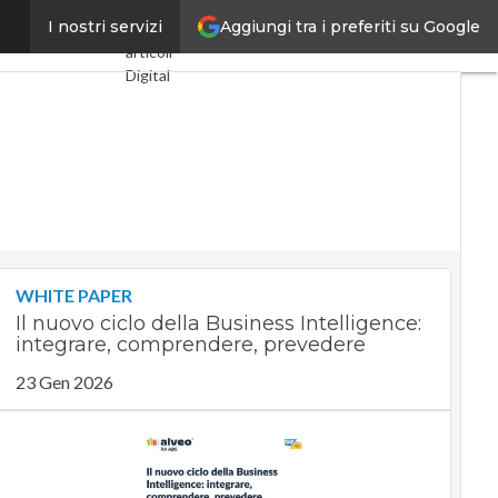
Aggiungi tra i preferiti su Google
ull’enterprise
I nostri servizi
Ultimi
articoli
Digital
Economy
Telco
Industria
4.0
SpacEconomy
PA
Digitale
Green
economy
WHITE PAPER
Intelligenza
Il nuovo ciclo della Business Intelligence:
artificiale
integrare, comprendere, prevedere
Videointerviste
Le Guide
23 Gen 2026
di
CorCom
Podcast
Privacy