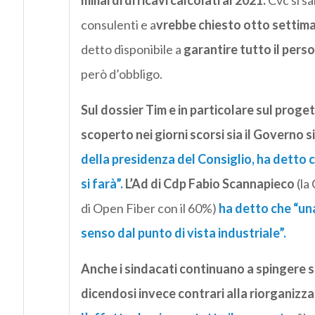
miliardi di ricavi calcolati al 2021.
Cvc si sa
consulenti e a
vrebbe chiesto otto settima
detto disponibile a
garantire tutto il perso
però d’obbligo.
Sul dossier Tim e in particolare sul proge
scoperto nei giorni scorsi sia il Governo s
della presidenza del Consiglio
, ha detto 
si farà”.
L’Ad di Cdp Fabio Scannapieco
(la
di Open Fiber con il 60%)
ha detto che “una
senso dal punto di vista industriale”.
Anche i sindacati continuano a spingere 
dicendosi invece contrari alla riorganizz