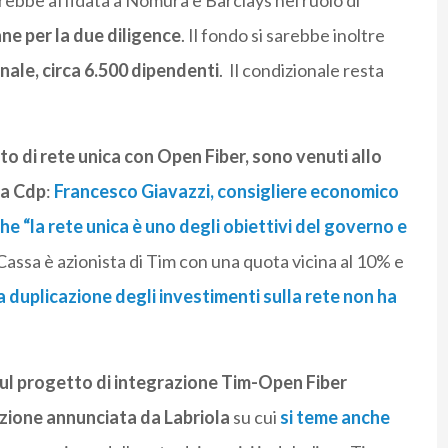
rebbe affidata a Nomura e Barclays nel ruolo di
ne per la due diligence
. Il fondo si sarebbe inoltre
nale, circa 6.500 dipendenti
. Il condizionale resta
tto di rete unica con Open Fiber, sono venuti allo
ia Cdp
:
Francesco Giavazzi, consigliere economico
che “la rete unica è uno degli obiettivi del governo e
 Cassa è azionista di Tim con una quota vicina al 10% e
 duplicazione degli investimenti sulla rete non ha
sul progetto di integrazione Tim-Open Fiber
azione annunciata da Labriola
su cui
si teme anche