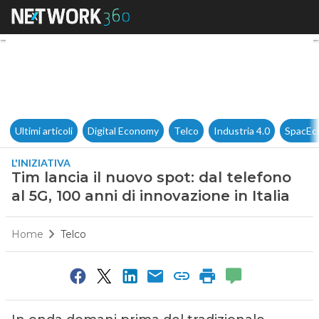
Tim lancia il nuovo spot: dal t
Ultimi articoli
Digital Economy
Telco
Industria 4.0
SpacEc
L'INIZIATIVA
Tim lancia il nuovo spot: dal telefono
al 5G, 100 anni di innovazione in Italia
Home
Telco