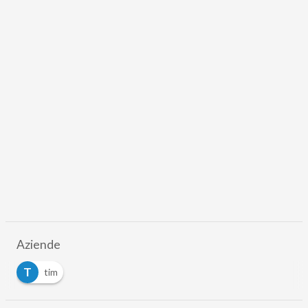
Aziende
T
tim