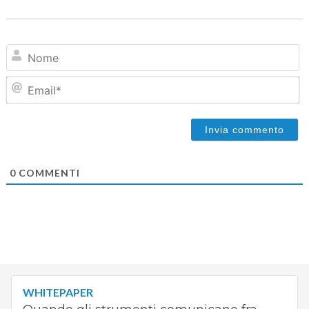
N
Em
0
COMMENTI
WHITEPAPER