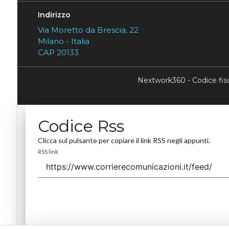
Indirizzo
Via Moretto da Brescia, 22
Milano - Italia
CAP 20133
Nextwork360 - Codice fi
Codice Rss
Clicca sul pulsante per copiare il link RSS negli appunti.
RSS link