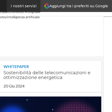
Aggiungi tra i preferiti su Google
I nostri servizi
li
Digital Economy
Telco
0
SpacEconomy
PA Digitale
nomy
Intelligenza artificiale
iste
Le Guide di CorCom
vacy
WHITEPAPER
Sostenibilità delle telecomunicazioni e
ottimizzazione energetica
20 Giu 2024