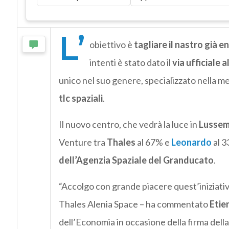
L’
obiettivo è
tagliare il nastro già e
intenti è stato dato il
via ufficiale 
unico nel suo genere, specializzato nella m
tlc spaziali
.
Il nuovo centro, che vedrà la luce in
Lusse
Venture tra
Thales
al 67% e
Leonardo
al 3
dell’Agenzia Spaziale del Granducato
.
“Accolgo con grande piacere quest’iniziativ
Thales Alenia Space – ha commentato
Etie
dell’Economia in occasione della firma della l