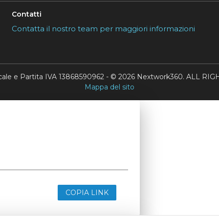
Contatti
Contatta il nostro team per maggiori informazioni
scale e Partita IVA 13868590962 - © 2026 Nextwork360. ALL 
Mappa del sito
COPIA LINK