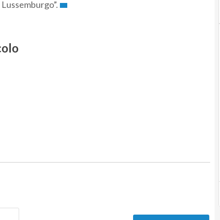
l Lussemburgo”.
colo
Nome