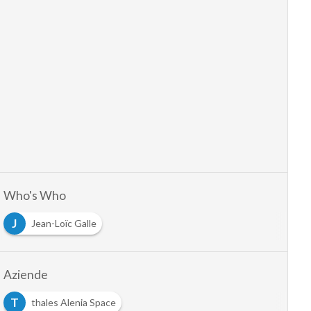
Who's Who
J
Jean-Loïc Galle
Aziende
T
thales Alenia Space