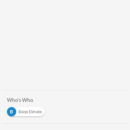
Who's Who
B
Börje Ekholm