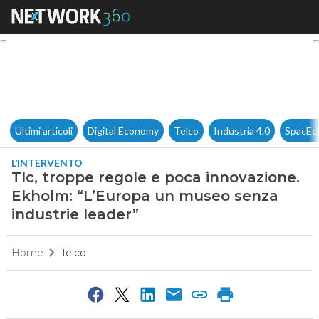
Tlc, troppe regole e poca inn
Ultimi articoli
Digital Economy
Telco
Industria 4.0
SpacEc
L’INTERVENTO
Tlc, troppe regole e poca innovazione.
Ekholm: “L’Europa un museo senza
industrie leader”
Home
Telco