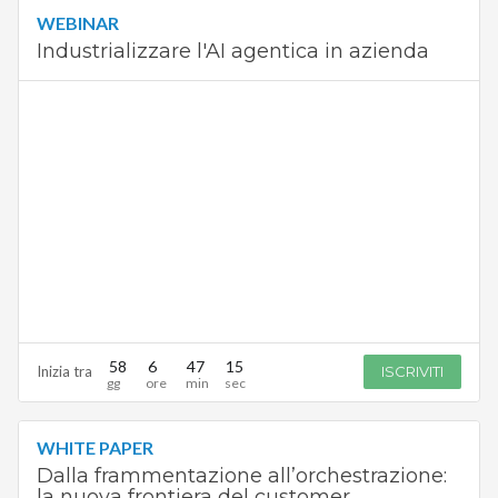
WEBINAR
Industrializzare l'AI agentica in azienda
58
6
47
14
Inizia tra
ISCRIVITI
WHITE PAPER
Dalla frammentazione all’orchestrazione:
la nuova frontiera del customer