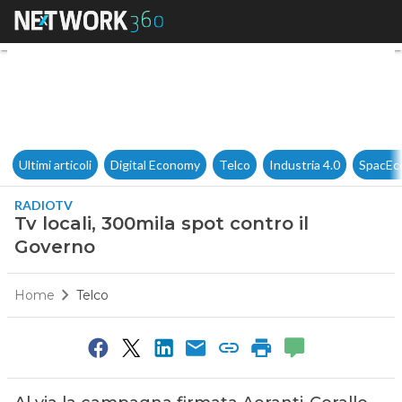
Tv locali, 300mila spot contro
Ultimi articoli
Digital Economy
Telco
Industria 4.0
SpacEc
RADIOTV
Tv locali, 300mila spot contro il
Governo
Home
Telco