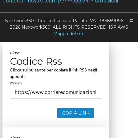
Contatta il nostro team per maggiori informazioni
Nextwork360 - Codice fiscale e Partita IVA 13868590962 - ©
2026 Nextwork360. ALL RIGHTS RESERVED. ISP AWS
Mappa del sito
close
Codice Rss
Clicca sul pulsante per copiare il link RSS negli
appunti.
RSS link
COPIA LINK
close