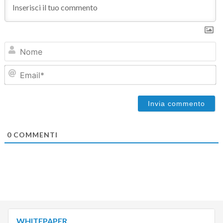
N
Em
0
COMMENTI
WHITEPAPER