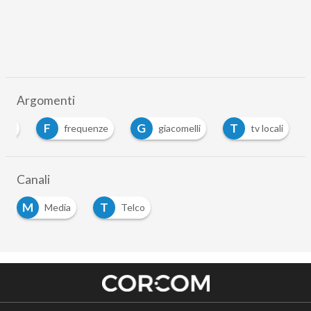
Argomenti
F
G
T
allo
frequenze
giacomelli
tv locali
Canali
M
T
Media
Telco