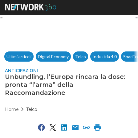
Unbundling, l’Europa rincara 
Ultimi articoli
Digital Economy
Telco
Industria 4.0
SpacEc
ANTICIPAZIONI
Unbundling, l’Europa rincara la dose:
pronta “l’arma” della
Raccomandazione
Home
Telco