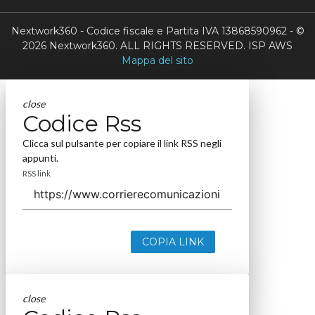
Nextwork360 - Codice fiscale e Partita IVA 13868590962 - ©
2026 Nextwork360. ALL RIGHTS RESERVED. ISP AWS
Mappa del sito
close
Codice Rss
Clicca sul pulsante per copiare il link RSS negli
appunti.
RSS link
COPIA LINK
close