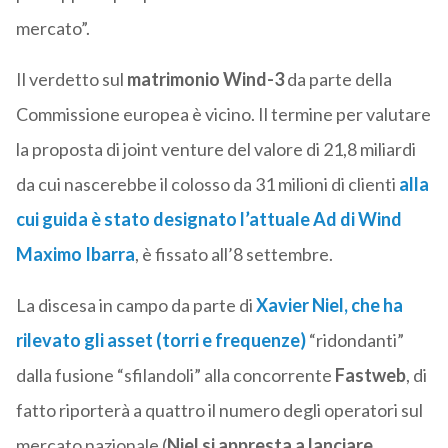
mercato”.
Il verdetto sul
matrimonio Wind-3
da parte della
Commissione europea è vicino. Il termine per valutare
la proposta di joint venture del valore di 21,8 miliardi
da cui nascerebbe il colosso da 31 milioni di clienti
alla
cui guida è stato designato l’attuale Ad di
Wind
Maximo Ibarra
, è fissato all’8 settembre.
La discesa in campo da parte di
Xavier Niel, che ha
rilevato gli asset (torri e frequenze)
“ridondanti”
dalla fusione “sfilandoli” alla concorrente
Fastweb
, di
fatto riporterà a quattro il numero degli operatori sul
mercato nazionale (
Niel si appresta a lanciare