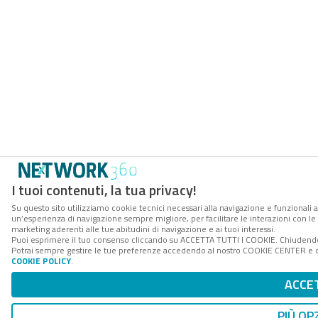
I tuoi contenuti, la tua privacy!
Su questo sito utilizziamo cookie tecnici necessari alla navigazione e funzionali a
un’esperienza di navigazione sempre migliore, per facilitare le interazioni con le 
marketing aderenti alle tue abitudini di navigazione e ai tuoi interessi.
Puoi esprimere il tuo consenso cliccando su ACCETTA TUTTI I COOKIE. Chiudendo 
Potrai sempre gestire le tue preferenze accedendo al nostro COOKIE CENTER e otte
COOKIE POLICY
.
ACCE
PIÙ OP