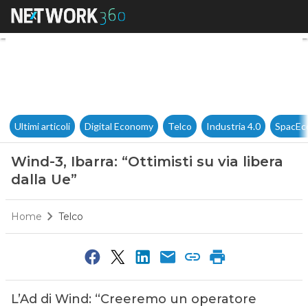
Wind-3, Ibarra: “Ottimisti su v
Ultimi articoli
Digital Economy
Telco
Industria 4.0
SpacEc
Wind-3, Ibarra: “Ottimisti su via libera
dalla Ue”
Home
Telco
L’Ad di Wind: “Creeremo un operatore