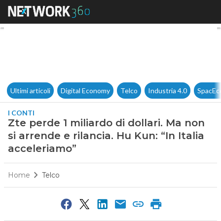
Zte perde 1 miliardo di dollari
Ultimi articoli
Digital Economy
Telco
Industria 4.0
SpacEc
I CONTI
Zte perde 1 miliardo di dollari. Ma non
si arrende e rilancia. Hu Kun: “In Italia
acceleriamo”
Home
Telco