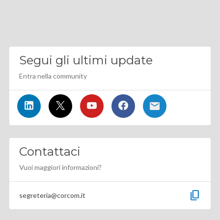
Segui gli ultimi update
Entra nella community
Contattaci
Vuoi maggiori informazioni?
content_copy
segreteria@corcom.it