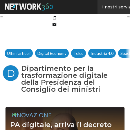
Facebook
I nostri servi
Twitter
Linkedin
Email
Ultimi articoli
Digital Economy
Telco
Industria 4.0
Spac
Dipartimento per la
D
trasformazione digitale
della Presidenza del
Consiglio dei ministri
INNOVAZIONE
PA digitale, arriva il decreto