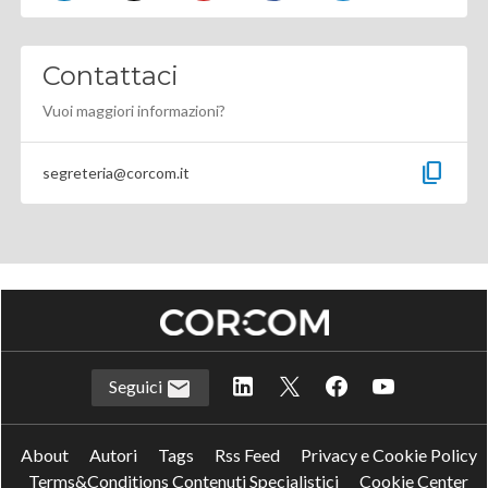
Contattaci
Vuoi maggiori informazioni?
content_copy
segreteria@corcom.it
Seguici
About
Autori
Tags
Rss Feed
Privacy e Cookie Policy
Terms&Conditions Contenuti Specialistici
Cookie Center