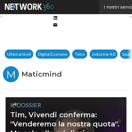
Facebook
I nostri servi
Twitter
Linkedin
Email
Ultimi articoli
Digital Economy
Telco
Industria 4.0
Spac
M
Maticmind
IL DOSSIER
Tim, Vivendi conferma:
"Venderemo la nostra quota".