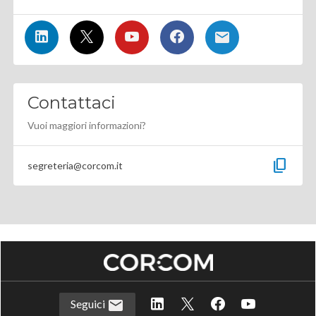
Contattaci
Vuoi maggiori informazioni?
content_copy
segreteria@corcom.it
Seguici