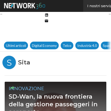
Facebook
I nostri servi
Twitter
Linkedin
Email
Ultimi articoli
Digital Economy
Telco
Industria 4.0
Spac
S
Sita
INNOVAZIONE
SD-Wan, la nuova frontiera
della gestione passeggeri in