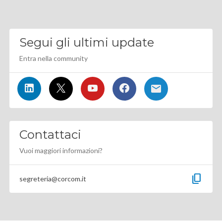
Segui gli ultimi update
Entra nella community
Contattaci
Vuoi maggiori informazioni?
content_copy
segreteria@corcom.it