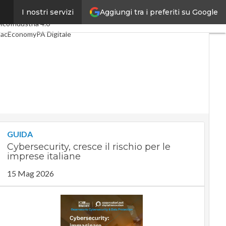
Aggiungi tra i preferiti su Google
I nostri servizi
timi articoli
Digital Economy
lco
Industria 4.0
pacEconomy
PA Digitale
reen economy
telligenza artificiale
deointerviste
 Guide di CorCom
Podcast
ivacy
GUIDA
Cybersecurity, cresce il rischio per le
imprese italiane
15 Mag 2026