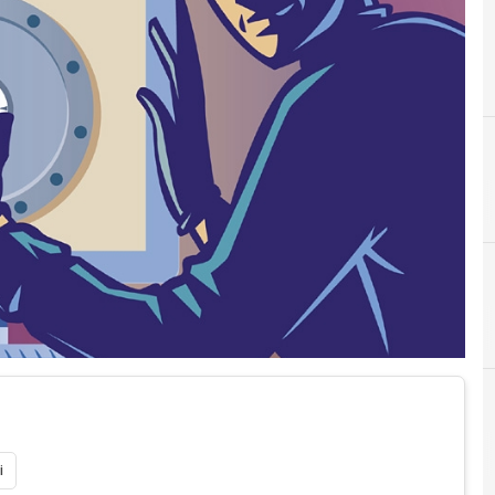
A
attacchi hac
i