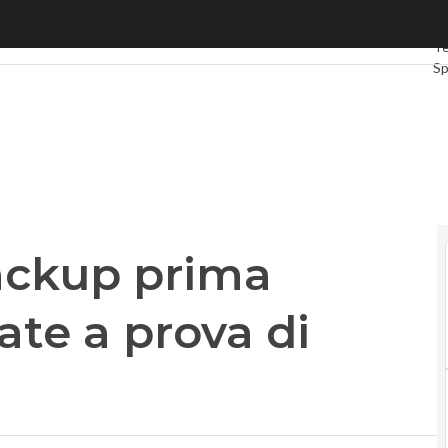
kup prima regola per un’estate a prova di hacker
Ul
Te
S
G
In
Vi
Le
Pr
ackup prima
ate a prova di