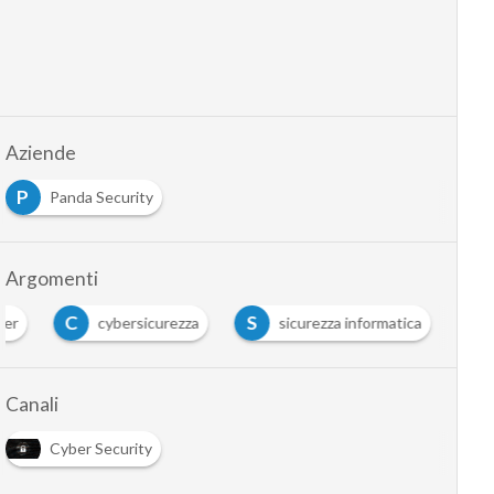
Aziende
P
Panda Security
Argomenti
C
S
ker
cybersicurezza
sicurezza informatica
Canali
Cyber Security