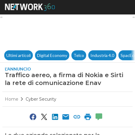
Traffico aereo, a firma di Nok
Ultimi articoli
Digital Economy
Telco
Industria 4.0
SpacEc
L'ANNUNCIO
Traffico aereo, a firma di Nokia e Sirti
la rete di comunicazione Enav
Home
Cyber Security