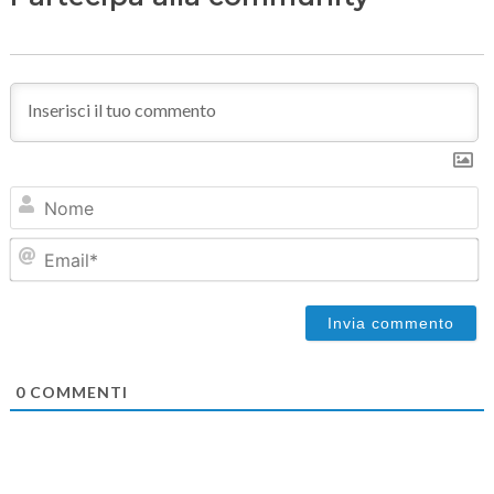
N
Em
0
COMMENTI