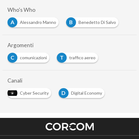
Who's Who
A
B
Alessandro Manno
Benedetto Di Salvo
Argomenti
C
T
comunicazioni
traffico aereo
Canali
D
Cyber Security
Digital Economy