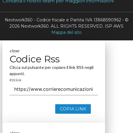
Contatta il nostro team per maggiori informazioni
Nextwork360 - Codice fiscale e Partita IVA 13868590962 - ©
2026 Nextwork360. ALL RIGHTS RESERVED. ISP AWS
Mappa del sito
close
Codice Rss
Clicca sul pulsante per copiare il link RSS negli
appunti.
RSS link
COPIA LINK
close