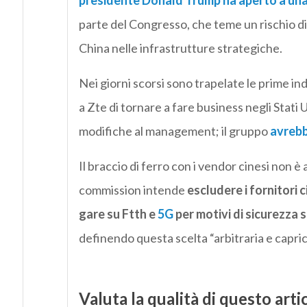
presidente Donald Trump ha aperto a una
parte del Congresso, che teme un rischio d
China nelle infrastrutture strategiche.
Nei giorni scorsi sono trapelate le prime i
a Zte di tornare a fare business negli Stati 
modifiche al management; il gruppo
avrebb
Il braccio di ferro con i vendor cinesi non 
commission intende
escludere
i fornitori
gare su Ftth e
5G
per motivi di sicurezza 
definendo questa scelta “arbitraria e capric
Valuta la qualità di questo arti