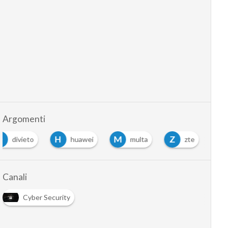
Argomenti
D
H
M
Z
divieto
huawei
multa
zte
Canali
Cyber Security