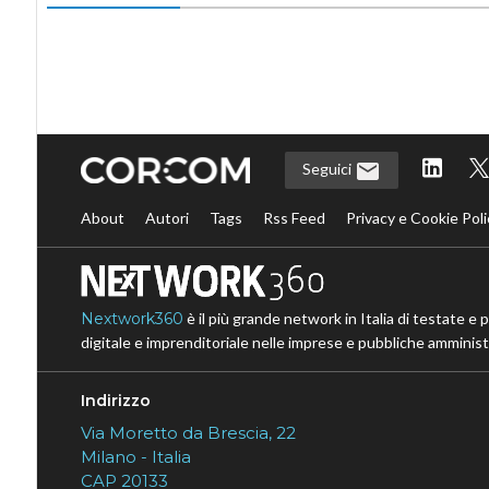
Seguici
About
Autori
Tags
Rss Feed
Privacy e Cookie Poli
Nextwork360
è il più grande network in Italia di testate e 
digitale e imprenditoriale nelle imprese e pubbliche amministr
Indirizzo
Via Moretto da Brescia, 22
Milano - Italia
CAP 20133