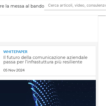
are la messa al bando
Ultimi
articoli
Digital
Economy
Telco
Industria
4.0
SpacEconomy
PA
Digitale
WHITEPAPER
Green
Il futuro della comunicazione aziendale
economy
passa per l’infrastuttura più resiliente
Intelligenza
05 Nov 2024
artificiale
Videointerviste
Le
Guide di
CorCom
Podcast
Privacy