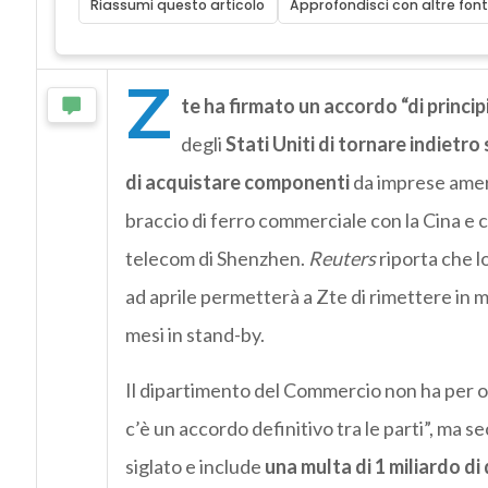
Riassumi questo articolo
Approfondisci con altre font
Z
te ha firmato un accordo “di princip
degli
Stati Uniti di tornare indietro
di acquistare componenti
da imprese ameri
braccio di ferro commerciale con la Cina e c
telecom di Shenzhen.
Reuters
riporta che l
ad aprile permetterà a Zte di rimettere in mot
mesi in stand-by.
Il dipartimento del Commercio non ha per o
c’è un accordo definitivo tra le parti”, ma s
siglato e include
una multa di 1 miliardo di