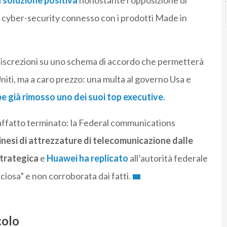
 soluzione positiva
nonostante l’opposizione di
i cyber-security connesso con i prodotti Made in
ndiscrezioni su uno schema di accordo che permetterà
Uniti, ma a caro prezzo: una multa al governo Usa e
e già rimosso uno dei suoi top executive.
è affatto terminato: la Federal communications
 cinesi di attrezzature di telecomunicazione dalle
strategica
e
Huawei ha replicato
all’autorità federale
ciosa” e non corroborata dai fatti.
colo