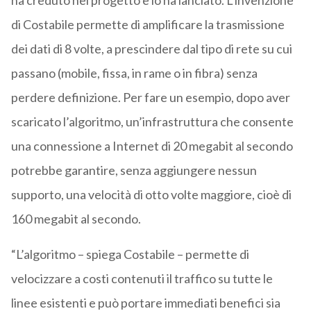
ha creduto nel progetto e lo ha lanciato. L’invenzione
di Costabile permette di amplificare la trasmissione
dei dati di 8 volte, a prescindere dal tipo di rete su cui
passano (mobile, fissa, in rame o in fibra) senza
perdere definizione. Per fare un esempio, dopo aver
scaricato l’algoritmo, un’infrastruttura che consente
una connessione a Internet di 20 megabit al secondo
potrebbe garantire, senza aggiungere nessun
supporto, una velocità di otto volte maggiore, cioè di
160 megabit al secondo.
“L’algoritmo – spiega Costabile – permette di
velocizzare a costi contenuti il traffico su tutte le
linee esistenti e può portare immediati benefici sia