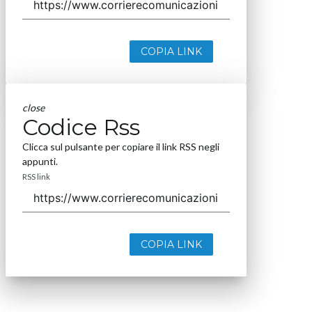
COPIA LINK
close
Codice Rss
Clicca sul pulsante per copiare il link RSS negli
appunti.
RSS link
COPIA LINK