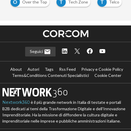
O
T
T
y
Over the Top
Tech Zone
Telco
Seguici
About
Autori
Tags
Rss Feed
Privacy e Cookie Policy
Terms&Conditions Contenuti Specialistici
Cookie Center
Nextwork360
è il più grande network in Italia di testate e portali
B2B dedicati ai temi della Trasformazione Digitale e dell’Innovazione
Imprenditoriale. Ha la missione di diffondere la cultura digitale e
imprenditoriale nelle imprese e pubbliche amministrazioni italiane.