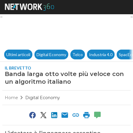
Banda larga otto volte più ve
Ultimi articoli
Digital Economy
Telco
Industria 4.0
SpacEc
IL BREVETTO
Banda larga otto volte più veloce con
un algoritmo italiano
Home
Digital Economy