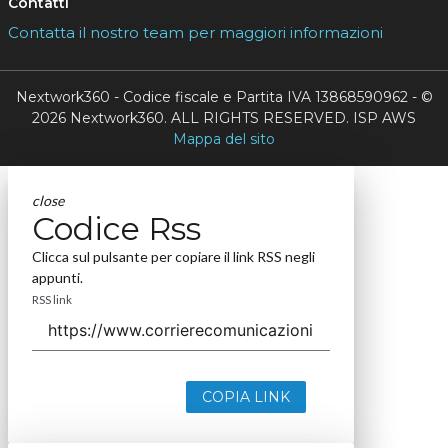
Contatti
Contatta il nostro team per maggiori informazioni
Nextwork360 - Codice fiscale e Partita IVA 13868590962 - ©
2026 Nextwork360. ALL RIGHTS RESERVED. ISP AWS
Mappa del sito
close
Codice Rss
Clicca sul pulsante per copiare il link RSS negli
appunti.
RSS link
COPIA LINK