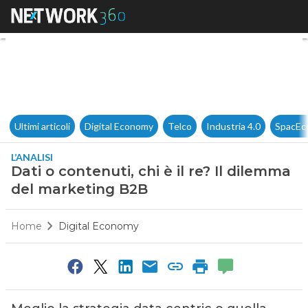
Dati o contenuti, chi è il re?
Ultimi articoli
Digital Economy
Telco
Industria 4.0
SpacEc
L’ANALISI
Dati o contenuti, chi è il re? Il dilemma
del marketing B2B
Home
Digital Economy