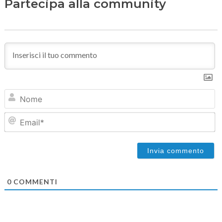
Partecipa alla community
N
Em
0
COMMENTI