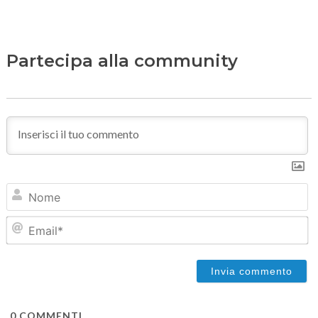
Partecipa alla community
N
Em
0
COMMENTI