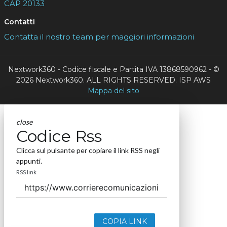
CAP 20133
Contatti
Contatta il nostro team per maggiori informazioni
Nextwork360 - Codice fiscale e Partita IVA 13868590962 - ©
2026 Nextwork360. ALL RIGHTS RESERVED. ISP AWS
Mappa del sito
close
Codice Rss
Clicca sul pulsante per copiare il link RSS negli
appunti.
RSS link
COPIA LINK