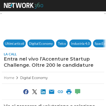
Entra nel vivo l’Accenture St
Ultimi articoli
Digital Economy
Telco
Industria 4.0
SpacEc
LA CALL
Entra nel vivo l’Accenture Startup
Challenge. Oltre 200 le candidature
Home
Digital Economy