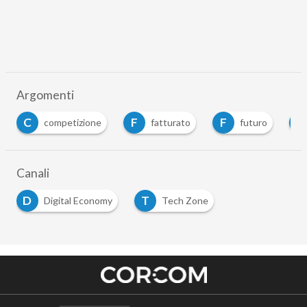
Argomenti
C
F
F
I
competizione
fatturato
futuro
Canali
D
T
Digital Economy
Tech Zone