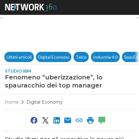
Fenomeno “uberizzazione”, l
Ultimi articoli
Digital Economy
Telco
Industria 4.0
SpacEc
STUDIO IBM
Fenomeno “uberizzazione”, lo
spauracchio dei top manager
Home
Digital Economy