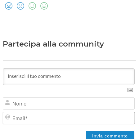
Partecipa alla community
N
Em