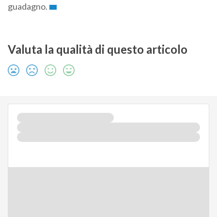
guadagno.
Valuta la qualità di questo articolo
WHITEPAPER
Fatturazione Elettronica Internazionale:
come semplificare e automatizzare il
business oltre le frontiere, superando le
differenze normative
27 Mag 2025