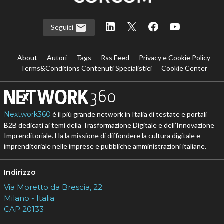
Nextwork360
è il più grande network in Italia di testate e portali
B2B dedicati ai temi della Trasformazione Digitale e dell’Innovazione
Imprenditoriale. Ha la missione di diffondere la cultura digitale e
imprenditoriale nelle imprese e pubbliche amministrazioni italiane.
Indirizzo
Via Moretto da Brescia, 22
Milano - Italia
CAP 20133
Contatti
Contatta il nostro team per maggiori informazioni
Nextwork360 - Codice fiscale e Partita IVA 13868590962 - ©
2026 Nextwork360. ALL RIGHTS RESERVED. ISP AWS
Mappa del sito