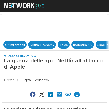
La guerra delle app, Netflix al
Ultimi articoli
Digital Economy
Telco
Industria 4.0
SpacEc
VIDEO STREAMING
La guerra delle app, Netflix all’attacco
di Apple
Home
Digital Economy