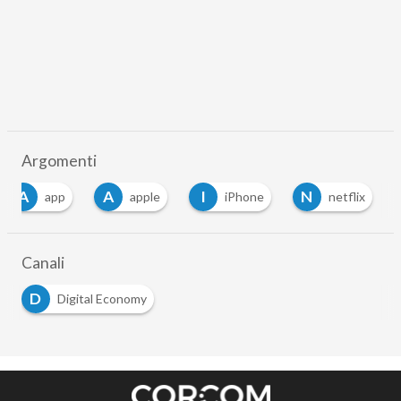
Argomenti
A
A
I
N
app
apple
iPhone
netflix
Canali
D
Digital Economy
Seguici
About
Autori
Tags
Rss Feed
Privacy e Cookie Policy
Terms&Conditions Contenuti Specialistici
Cookie Center