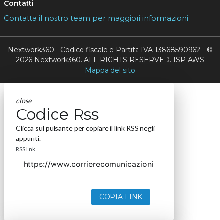
close
Codice Rss
Clicca sul pulsante per copiare il link RSS negli
appunti.
RSS link
COPIA LINK
close
Codice Rss
Clicca sul pulsante per copiare il link RSS negli
appunti.
RSS link