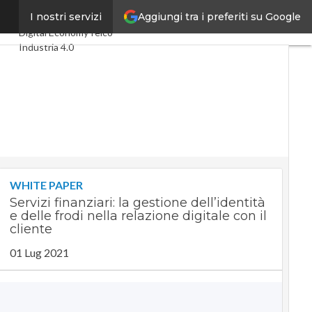
Aggiungi tra i preferiti su Google
iari
I nostri servizi
Ultimi articoli
Digital Economy
Telco
Industria 4.0
SpacEconomy
PA Digitale
Green economy
Intelligenza artificiale
Videointerviste
Le Guide di CorCom
Podcast
Privacy
WHITE PAPER
Servizi finanziari: la gestione dell’identità
e delle frodi nella relazione digitale con il
cliente
01 Lug 2021