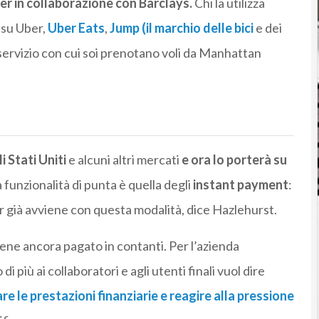
ber in collaborazione con Barclays.
Chi la utilizza
 su Uber,
Uber Eats
,
Jump (il marchio delle bici
e dei
l servizio con cui soi prenotano voli da Manhattan
 Stati Uniti
e alcuni altri mercati
e ora lo porterà su
 La funzionalità di punta è quella degli
instant payment
:
er già avviene con questa modalità, dice Hazlehurst.
iene ancora pagato in contanti. Per l’azienda
di più ai collaboratori e agli utenti finali vuol dire
re le prestazioni finanziarie e reagire alla pressione