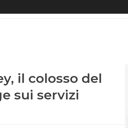
l colosso del ride hailing spinge sui servizi finanz
, il colosso del
e sui servizi