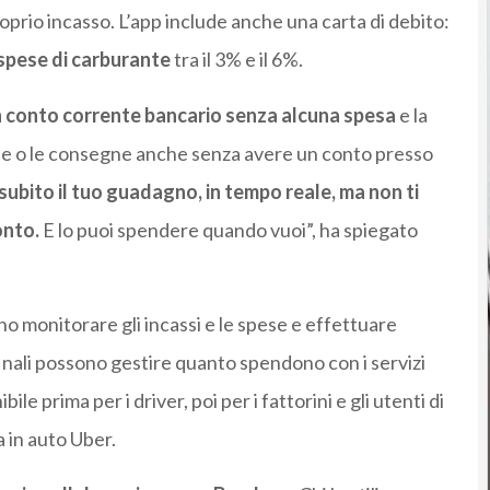
roprio incasso. L’app include anche una carta di debito:
 spese di carburante
tra il 3% e il 6%.
 conto corrente bancario senza alcuna spesa
e la
orse o le consegne anche senza avere un conto presso
subito il tuo guadagno, in tempo reale, ma non ti
onto.
E lo puoi spendere quando vuoi”, ha spiegato
ono monitorare gli incassi e le spese e effettuare
finali possono gestire quanto spendono con i servizi
ile prima per i driver, poi per i fattorini e gli utenti di
 in auto Uber.