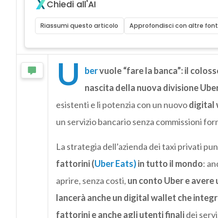
Chiedi all'AI
Riassumi questo articolo
Approfondisci con altre font
U
ber
vuole “fare la banca”: il colos
nascita della nuova divisione Ub
esistenti e li potenzia con un nuovo
digital
un servizio bancario senza commissioni forn
La strategia dell’azienda dei taxi privati pun
fattorini
(
Uber Eats)
in tutto il mondo
: an
aprire, senza costi,
un conto Uber e avere 
lancerà anche un digital wallet che integr
fattorini e anche agli utenti finali
dei servi