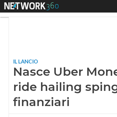
Menu
Nasce Uber Money, i
IL LANCIO
Nasce Uber Money
ride hailing sping
finanziari