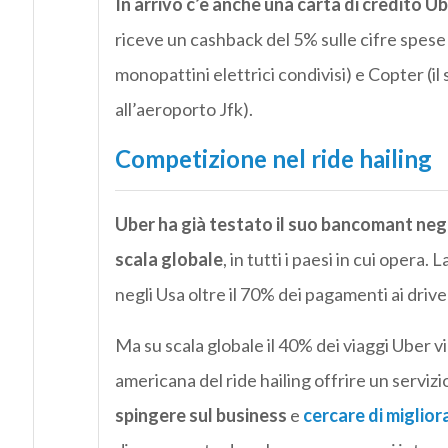
In arrivo c’è anche una carta di credito U
riceve un cashback del 5% sulle cifre spese
monopattini elettrici condivisi) e Copter (i
all’aeroporto Jfk).
Competizione nel ride hailing
Uber ha già testato il suo bancomant negli
scala globale
, in tutti i paesi in cui opera.
negli Usa oltre il 70% dei pagamenti ai driv
Ma su scala globale il 40% dei viaggi Uber v
americana del ride hailing offrire un servizio 
spingere sul business
e
cercare di migliora