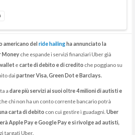
i
so americano del
ride hailing
ha annunciato la
er Money
che espande i servizi finanziari Uber già
 wallet
e
carte di debito e di credito
che poggiano su
ito dai
partner Visa, Green Dot e Barclays.
ta a
dare più servizi ai suoi oltre 4 milioni di autisti e
che chi non ha un conto corrente bancario potrà
una carta di debito
con cui gestire i guadagni.
Uber
erà Apple Pay e Google Pay e si rivolge ad autisti,
zi targati Uber.