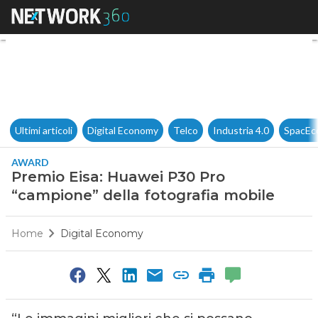
Premio Eisa: Huawei P30 Pro 
Ultimi articoli
Digital Economy
Telco
Industria 4.0
SpacEc
AWARD
Premio Eisa: Huawei P30 Pro
“campione” della fotografia mobile
Home
Digital Economy