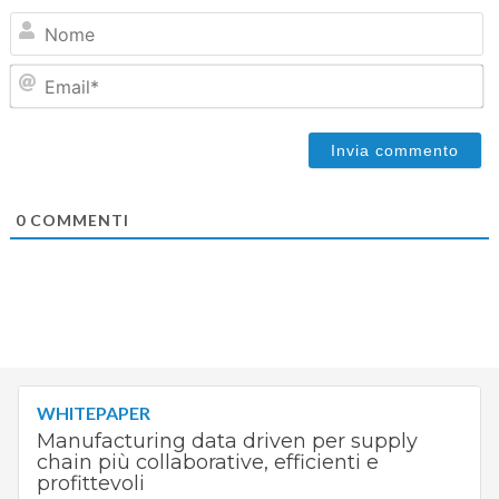
N
Em
0
COMMENTI
WHITEPAPER
Manufacturing data driven per supply
chain più collaborative, efficienti e
profittevoli