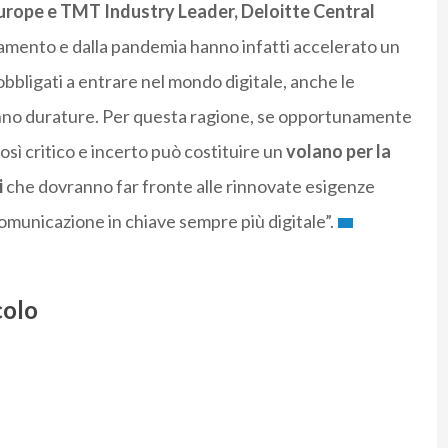
urope e TMT Industry Leader, Deloitte Central
nziamento e dalla pandemia hanno infatti accelerato un
obbligati a entrare nel mondo digitale, anche le
anno durature. Per questa ragione, se opportunamente
osì critico e incerto può costituire un
volano per la
i
che dovranno far fronte alle rinnovate esigenze
comunicazione in chiave sempre più digitale”.
colo