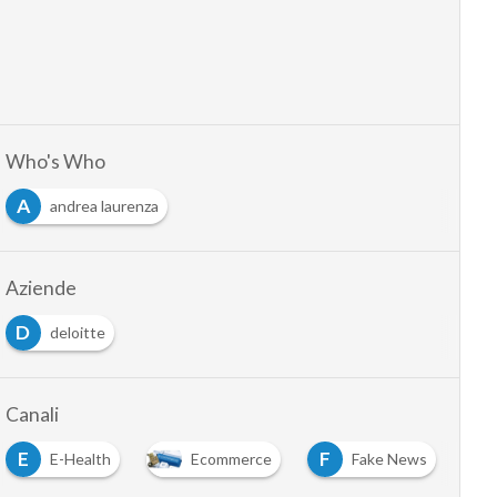
Who's Who
A
andrea laurenza
Aziende
D
deloitte
Canali
E
F
E-Health
Ecommerce
Fake News