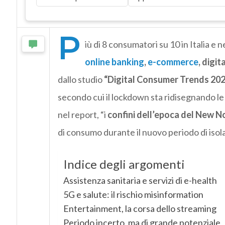
P
iù di 8 consumatori su 10 in Italia e 
online banking
,
e-commerce
, digi
dallo studio
“Digital Consumer Trends 20
secondo cui il lockdown sta ridisegnando le
nel report, “i
confini dell’epoca del New N
di consumo durante il nuovo periodo di isol
Indice degli argomenti
Assistenza sanitaria e servizi di e-health
5G e salute: il rischio misinformation
Entertainment, la corsa dello streaming
Periodo incerto, ma di grande potenziale