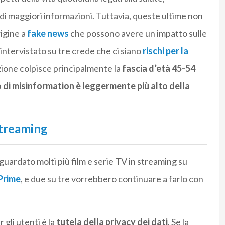
 di maggiori informazioni. Tuttavia, queste ultime non
igine a
fake news
che possono avere un impatto sulle
 intervistato su tre crede che ci siano
rischi per la
zione colpisce principalmente la
fascia d’età 45-54
o di misinformation è leggermente più alto della
streaming
 guardato molti più film e serie TV in streaming su
Prime
, e due su tre vorrebbero continuare a farlo con
gli utenti è la
tutela della privacy dei dati
. Se la