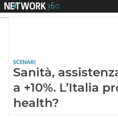
Menu
Sanità, assistenza 
SCENARI
Sanità, assisten
a +10%. L’Italia p
health?