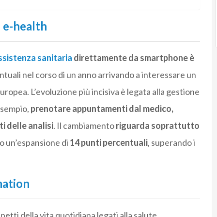
i e-health
ssistenza sanitaria
direttamente da smartphone è
tuali nel corso di un anno arrivando a interessare un
uropea. L’evoluzione più incisiva è legata alla gestione
 esempio,
prenotare appuntamenti dal medico,
i delle analisi
. Il cambiamento
riguarda soprattutto
isto un’espansione di
14 punti percentuali
, superando i
mation
tti della vita quotidiana legati alla salute,