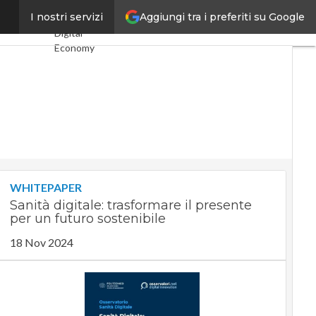
Aggiungi tra i preferiti su Google
e-health?
I nostri servizi
Ultimi articoli
Digital
Economy
Telco
Industria 4.0
SpacEconomy
PA Digitale
Green
economy
Intelligenza
artificiale
Videointerviste
WHITEPAPER
Le Guide di
Sanità digitale: trasformare il presente
CorCom
per un futuro sostenibile
Podcast
Privacy
18 Nov 2024