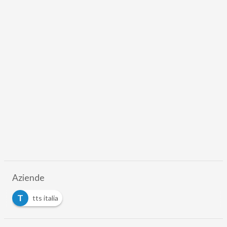
Aziende
T
tts italia