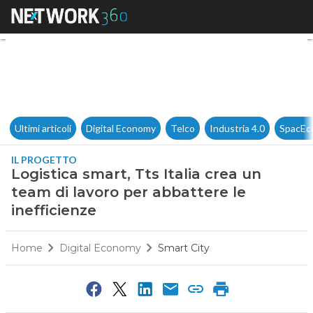
Logistica smart, Tts Italia cre
Ultimi articoli
Digital Economy
Telco
Industria 4.0
SpacEc
IL PROGETTO
Logistica smart, Tts Italia crea un
team di lavoro per abbattere le
inefficienze
Home
Digital Economy
Smart City