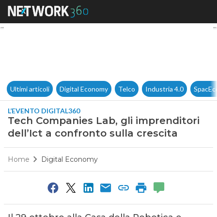
Tech Companies Lab, gli impren
Ultimi articoli
Digital Economy
Telco
Industria 4.0
SpacEc
L’EVENTO DIGITAL360
Tech Companies Lab, gli imprenditori
dell’Ict a confronto sulla crescita
Home
Digital Economy