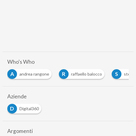
Who's Who
R
S
andrea rangone
raffaello balocco
stefano mainetti
Aziende
D
Digital360
Argomenti