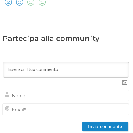
Partecipa alla community
N
Em