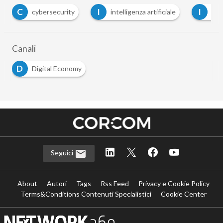
I
I
M
security
intelligenza artificiale
IoT
mar
Canali
D
Digital Economy
Seguici
About
Autori
Tags
Rss Feed
Privacy e Cookie Policy
Terms&Conditions Contenuti Specialistici
Cookie Center