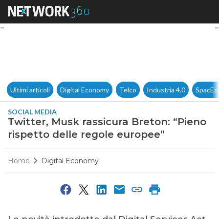
Twitter, Musk rassicura Breton
Ultimi articoli
Digital Economy
Telco
Industria 4.0
SpacEc
SOCIAL MEDIA
Twitter, Musk rassicura Breton: “Pieno
rispetto delle regole europee”
Home
Digital Economy