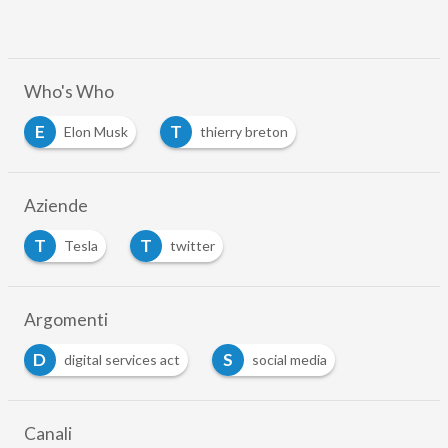
Who's Who
E
T
Elon Musk
thierry breton
Aziende
T
T
Tesla
twitter
Argomenti
D
S
digital services act
social media
Canali