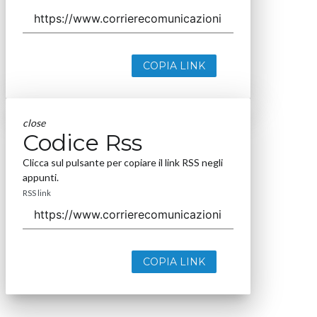
COPIA LINK
close
Codice Rss
Clicca sul pulsante per copiare il link RSS negli
appunti.
RSS link
COPIA LINK