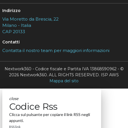
Indirizzo
Via Moretto da Brescia, 22
Milano - Italia
CAP 20133
Contatti
Contatta il nostro team per maggiori informazioni
Nextwork360 - Codice fiscale e Partita IVA 13868590962 - ©
2026 Nextwork360. ALL RIGHTS RESERVED. ISP AWS
Mappa del sito
close
Codice Rss
Clicca sul pulsante per copiare il link RSS negli
appunti.
RSS link