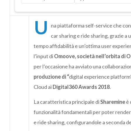
U
na piattaforma self-service che cons
car sharing e ride sharing, grazie a 
tempo affidabilità e un’ottima user experien
l’input di
Omoove
, società nell’orbita di
O
per l’occasione ha avviato una collaborazi
produzione di “
digital experience platform”.
Cloud ai
Digital360 Awards 2018
.
La caratteristica principale di
Sharemine
è 
funzionalità fondamentali per poter render
e ride sharing, configurandole a seconda de