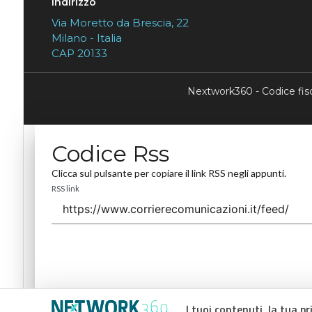
Indirizzo
Via Moretto da Brescia, 22
Milano - Italia
CAP 20133
Nextwork360 - Codice fi
Codice Rss
Clicca sul pulsante per copiare il link RSS negli appunti.
RSS link
I tuoi contenuti, la tua pr