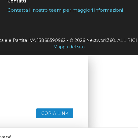
Contatti
Contatta il nostro team per maggiori informazioni
scale e Partita IVA 13868590962 - © 2026 Nextwork360. ALL 
Mappa del sito
COPIA LINK
ivacy!