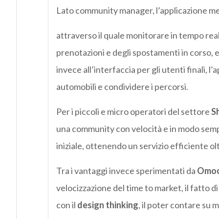
Lato community manager, l’applicazione met
attraverso il quale monitorare in tempo reale 
prenotazioni e degli spostamenti in corso,
invece all’interfaccia per gli utenti finali, 
automobili e condividere i percorsi.
Per i piccoli e micro operatori del settore
S
una community con velocità e in modo sempl
iniziale, ottenendo un servizio efficiente ol
Tra i vantaggi invece sperimentati da
Omo
velocizzazione del time to market, il fatto 
con il
design thinking
, il poter contare su 