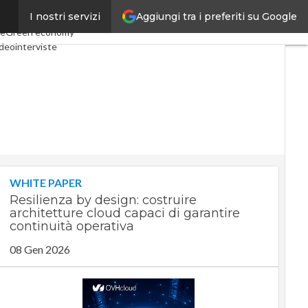
Aggiungi tra i preferiti su Google
I nostri servizi
onomy
Telco
Industria 4.0
le
Green economy
deointerviste
cast
Privacy
WHITE PAPER
Resilienza by design: costruire
architetture cloud capaci di garantire
continuità operativa
08 Gen 2026