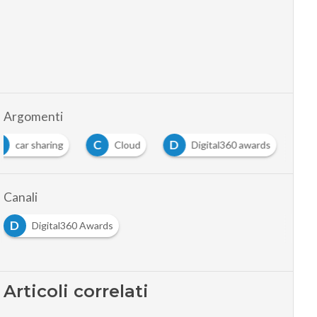
Argomenti
C
C
D
car sharing
Cloud
Digital360 awards
Canali
D
Digital360 Awards
Articoli correlati