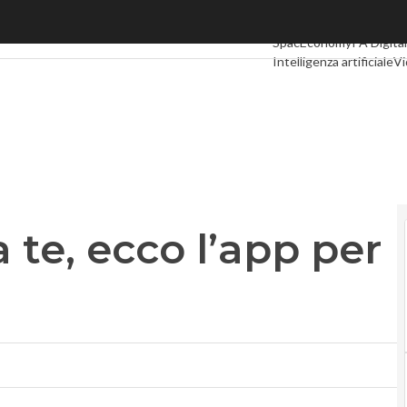
e, ecco l’app per gestire il servizio
Ultimi articoli
Digital Ec
SpacEconomy
PA Digita
Intelligenza artificiale
Vi
Le Guide di CorCom
Pod
 te, ecco l’app per