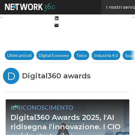
Facebook
I nostri servi
Twitter
Linkedin
Email
Ultimi articoli
Digital Economy
Telco
Industria 4.0
Spac
D
Digital360 awards
IL RICONOSCIMENTO
Digital360 Awards 2025, l'AI
ridisegna l'innovazione. I CIO