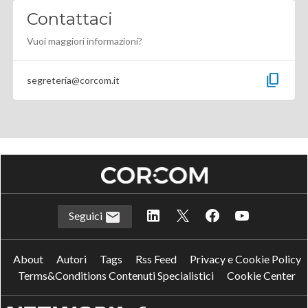
Contattaci
Vuoi maggiori informazioni?
content_copy
segreteria@corcom.it
Seguici
About
Autori
Tags
Rss Feed
Privacy e Cookie Policy
Terms&Conditions Contenuti Specialistici
Cookie Center