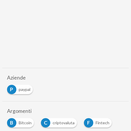
Aziende
P
paypal
Argomenti
B
C
F
Bitcoin
criptovaluta
Fintech