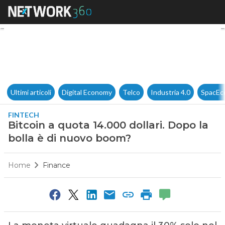
Bitcoin a quota 14.000 dollari
Ultimi articoli
Digital Economy
Telco
Industria 4.0
SpacEc
FINTECH
Bitcoin a quota 14.000 dollari. Dopo la
bolla è di nuovo boom?
Home
Finance