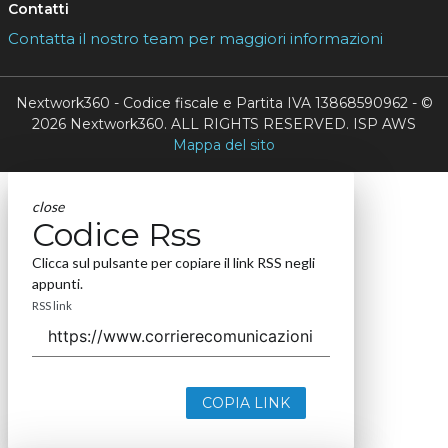
Contatti
Contatta il nostro team per maggiori informazioni
Nextwork360 - Codice fiscale e Partita IVA 13868590962 - ©
2026 Nextwork360. ALL RIGHTS RESERVED. ISP AWS
Mappa del sito
close
Codice Rss
Clicca sul pulsante per copiare il link RSS negli
appunti.
RSS link
COPIA LINK