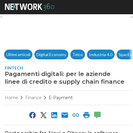
Pagamenti digitali: per le azi
Ultimi articoli
Digital Economy
Telco
Industria 4.0
SpacEc
FINTECH
Pagamenti digitali: per le aziende
linee di credito e supply chain finance
Home
Finance
E-Payment