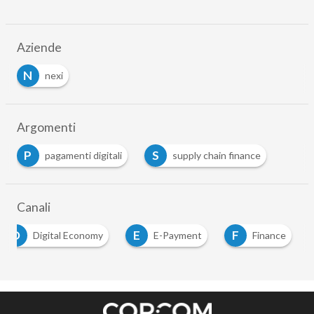
Aziende
N
nexi
Argomenti
P
S
pagamenti digitali
supply chain finance
Canali
D
E
F
Digital Economy
E-Payment
Finance