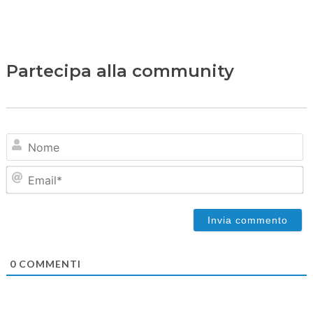
Partecipa alla community
N
Em
0
COMMENTI