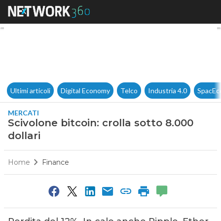
Scivolone bitcoin: crolla sotto 
Ultimi articoli
Digital Economy
Telco
Industria 4.0
SpacEc
MERCATI
Scivolone bitcoin: crolla sotto 8.000
dollari
Home
Finance