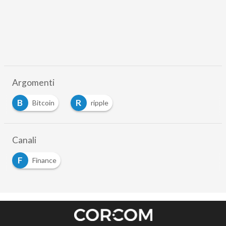
Argomenti
B
R
Bitcoin
ripple
Canali
F
Finance