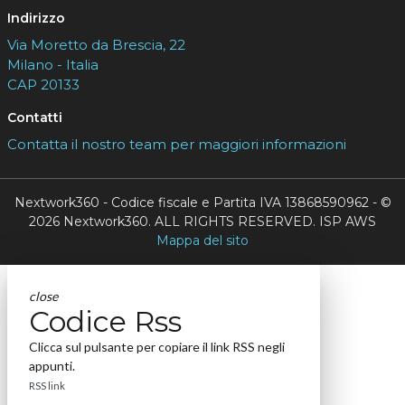
Indirizzo
Via Moretto da Brescia, 22
Milano - Italia
CAP 20133
Contatti
Contatta il nostro team per maggiori informazioni
Nextwork360 - Codice fiscale e Partita IVA 13868590962 - ©
2026 Nextwork360. ALL RIGHTS RESERVED. ISP AWS
Mappa del sito
close
Codice Rss
Clicca sul pulsante per copiare il link RSS negli
appunti.
RSS link