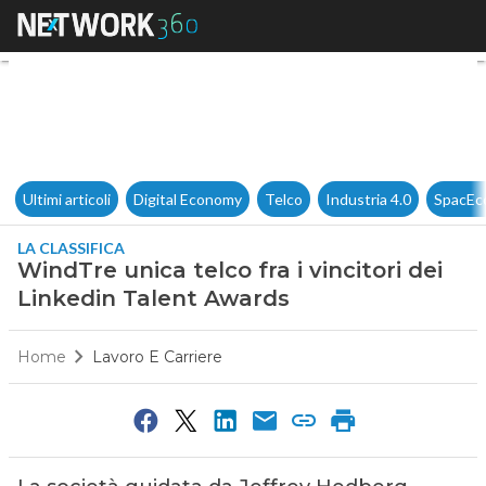
WindTre unica telco fra i vinc
Ultimi articoli
Digital Economy
Telco
Industria 4.0
SpacEc
LA CLASSIFICA
WindTre unica telco fra i vincitori dei
Linkedin Talent Awards
Home
Lavoro E Carriere