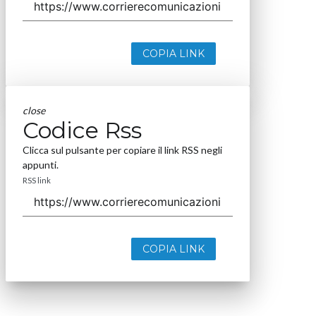
COPIA LINK
close
Codice Rss
Clicca sul pulsante per copiare il link RSS negli
appunti.
RSS link
COPIA LINK