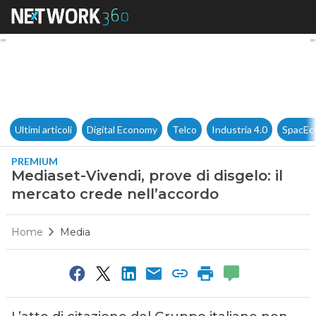
Mediaset-Vivendi, prove di dis
Ultimi articoli
Digital Economy
Telco
Industria 4.0
SpacEc
PREMIUM
Mediaset-Vivendi, prove di disgelo: il
mercato crede nell’accordo
Home
Media