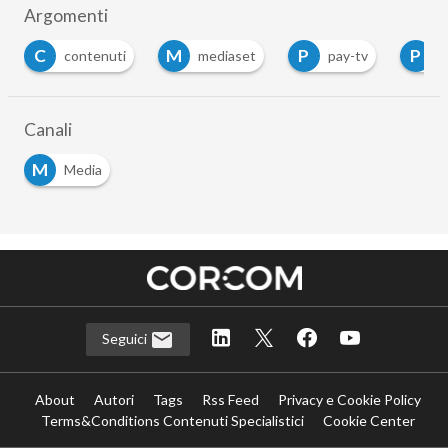
Argomenti
C
M
P
P
contenuti
mediaset
pay-tv
P
Canali
M
Media
Seguici
About
Autori
Tags
Rss Feed
Privacy e Cookie Policy
Terms&Conditions Contenuti Specialistici
Cookie Center