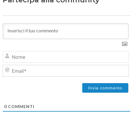
N
Em
0
COMMENTI