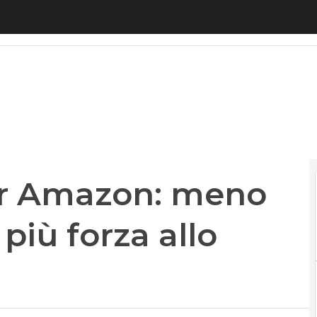
r Amazon: meno cinema d’autore, più forza allo st
per Amazon: meno
più forza allo