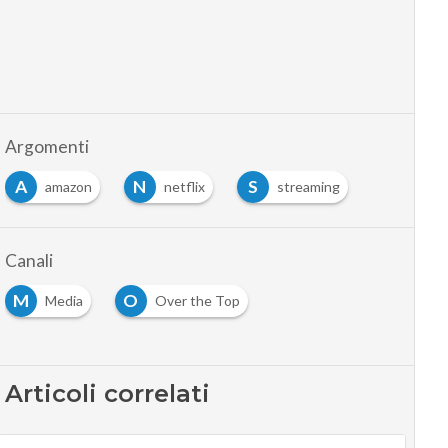
Argomenti
A
N
S
amazon
netflix
streaming
Canali
M
O
Media
Over the Top
Articoli correlati