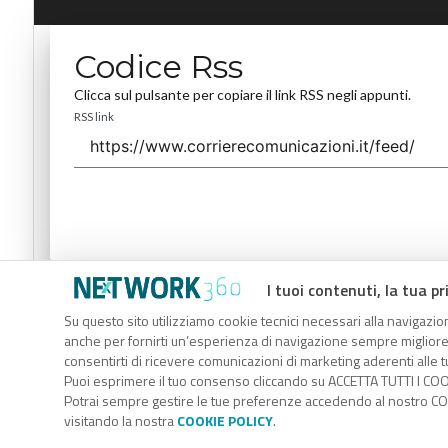
Codice Rss
Clicca sul pulsante per copiare il link RSS negli appunti.
RSS link
I tuoi contenuti, la tua pr
Codice Rss
Su questo sito utilizziamo cookie tecnici necessari alla navigazion
Clicca sul pulsante per copiare il link RSS negli appunti.
anche per fornirti un’esperienza di navigazione sempre migliore, p
RSS link
consentirti di ricevere comunicazioni di marketing aderenti alle tu
Puoi esprimere il tuo consenso cliccando su ACCETTA TUTTI I COO
Potrai sempre gestire le tue preferenze accedendo al nostro COO
visitando la nostra
COOKIE POLICY
.