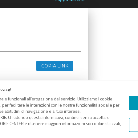
COPIA LINK
ivacy!
e e funzionali all’erogazione del servizio. Utilizziamo i cookie
er facilitare le interazioni con le nostre funzionalità social e per
e abitudini di navigazione e ai tuoi interessi.
KIE. Chiudendo questa informativa, continui senza accettare.
KIE CENTER e ottenere maggiori informazioni sui cookie utilizzati,