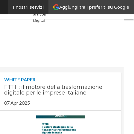
Aggiungi tra i preferiti su Google
reaming “pop”
I nostri servizi
Ultimi
articoli
Digital
Economy
Telco
Industria
4.0
SpacEconomy
PA
Digitale
Green
economy
WHITE PAPER
Intelligenza
FTTH: il motore della trasformazione
artificiale
digitale per le imprese italiane
Videointerviste
Le Guide
07 Apr 2025
di
CorCom
Podcast
Privacy