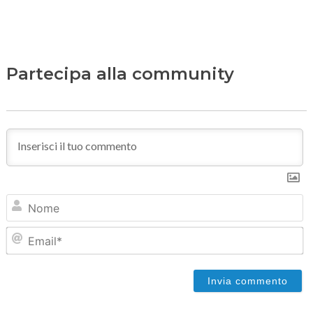
Partecipa alla community
N
Em