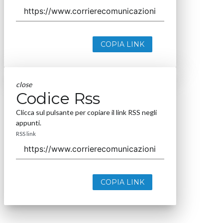
COPIA LINK
close
Codice Rss
Clicca sul pulsante per copiare il link RSS negli
appunti.
RSS link
COPIA LINK