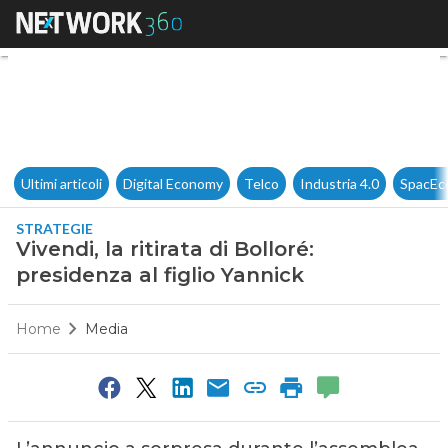
Vivendi, la ritirata di Bolloré:
Ultimi articoli
Digital Economy
Telco
Industria 4.0
SpacEc
STRATEGIE
Vivendi, la ritirata di Bolloré:
presidenza al figlio Yannick
Home
Media