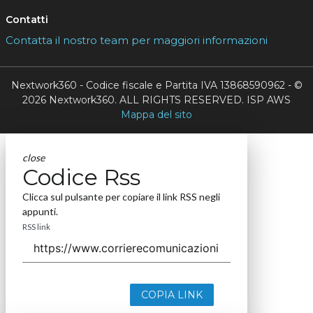
Contatti
Contatta il nostro team per maggiori informazioni
Nextwork360 - Codice fiscale e Partita IVA 13868590962 - ©
2026 Nextwork360. ALL RIGHTS RESERVED. ISP AWS
Mappa del sito
close
Codice Rss
Clicca sul pulsante per copiare il link RSS negli
appunti.
RSS link
COPIA LINK