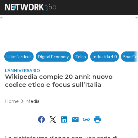
Wikipedia compie 20 anni: nuov
Ultimi articoli
Digital Economy
Telco
Industria 4.0
SpacEc
L'ANNIVERSARIO
Wikipedia compie 20 anni: nuovo
codice etico e focus sull’Italia
Home
Media