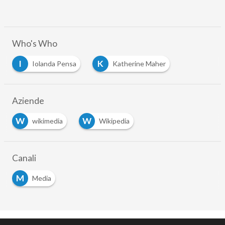
Who's Who
I
K
Iolanda Pensa
Katherine Maher
Aziende
W
W
wikimedia
Wikipedia
Canali
M
Media