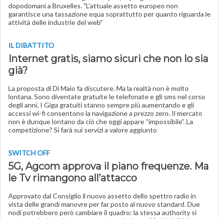
dopodomani a Bruxelles. "L'attuale assetto europeo non
garantisce una tassazione equa soprattutto per quanto riguarda le
attività delle industrie del web"
IL DIBATTITO
Internet gratis, siamo sicuri che non lo sia
già?
La proposta di Di Maio fa discutere. Ma la realtà non è molto
lontana. Sono diventate gratuite le telefonate e gli sms nel corso
degli anni. I Giga gratuiti stanno sempre più aumentando e gli
accessi wi-fi consentono la navigazione a prezzo zero. Il mercato
non è dunque lontano da ciò che oggi appare “impossibile”. La
competizione? Si farà sui servizi a valore aggiunto
SWITCH OFF
5G, Agcom approva il piano frequenze. Ma
le Tv rimangono all’attacco
Approvato dal Consiglio il nuovo assetto dello spettro radio in
vista delle grandi manovre per far posto al nuovo standard. Due
nodi potrebbero però cambiare il quadro: la stessa authority si