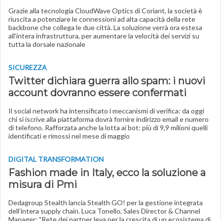
Grazie alla tecnologia CloudWave Optics di Coriant, la società è
riuscita a potenziare le connessioni ad alta capacità della rete
backbone che collega le due città. La soluzione verrà ora estesa
all'intera infrastruttura, per aumentare la velocità dei servizi su
tutta la dorsale nazionale
SICUREZZA
Twitter dichiara guerra allo spam: i nuovi
account dovranno essere confermati
Il social network ha intensificato i meccanismi di verifica: da oggi
chi si iscrive alla piattaforma dovrà fornire indirizzo email e numero
di telefono. Rafforzata anche la lotta ai bot: più di 9,9 milioni quelli
identificati e rimossi nel mese di maggio
DIGITAL TRANSFORMATION
Fashion made in Italy, ecco la soluzione a
misura di Pmi
Dedagroup Stealth lancia Stealth GO! per la gestione integrata
dell’intera supply chain. Luca Tonello, Sales Director & Channel
Manager: "Rete dei partner leva per la crescita di un ecosistema di