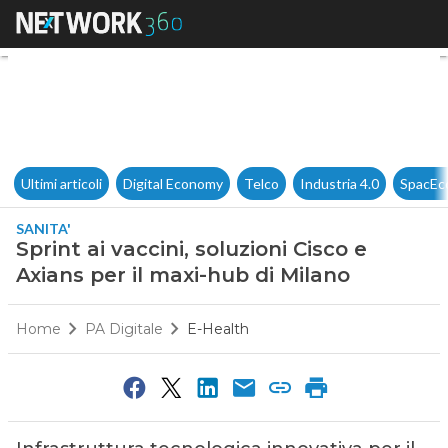
Sprint ai vaccini, soluzioni Ci
Ultimi articoli
Digital Economy
Telco
Industria 4.0
SpacEc
SANITA'
Sprint ai vaccini, soluzioni Cisco e
Axians per il maxi-hub di Milano
Home
PA Digitale
E-Health