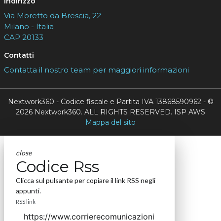
Indirizzo
Via Moretto da Brescia, 22
Milano - Italia
CAP 20133
Contatti
Contatta il nostro team per maggiori informazioni
Nextwork360 - Codice fiscale e Partita IVA 13868590962 - ©
2026 Nextwork360. ALL RIGHTS RESERVED. ISP AWS
Mappa del sito
close
Codice Rss
Clicca sul pulsante per copiare il link RSS negli
appunti.
RSS link