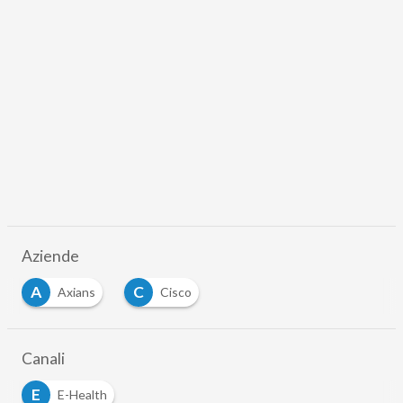
Aziende
A
C
Axians
Cisco
…
Canali
E
E-Health