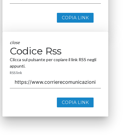
COPIA LINK
close
Codice Rss
Clicca sul pulsante per copiare il link RSS negli
appunti.
RSS link
COPIA LINK