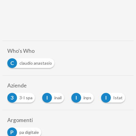
Who's Who
C
claudio anastasio
Aziende
3
I
I
I
3-I spa
inail
inps
Istat
Argomenti
P
pa digitale