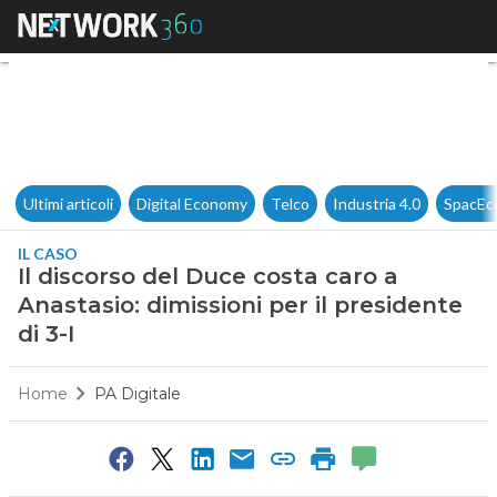
Il discorso del Duce costa caro
Ultimi articoli
Digital Economy
Telco
Industria 4.0
SpacEc
IL CASO
Il discorso del Duce costa caro a
Anastasio: dimissioni per il presidente
di 3-I
Home
PA Digitale