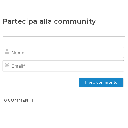
Partecipa alla community
N
Em
0
COMMENTI