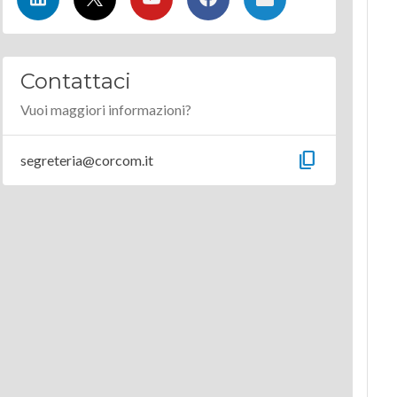
Contattaci
Vuoi maggiori informazioni?
content_copy
segreteria@corcom.it