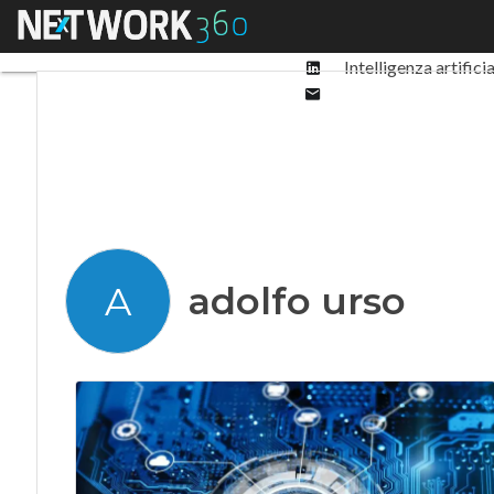
Facebook
Menu
Ultimi articoli
Digit
Twitter
Linkedin
Intelligenza artifici
Email
adolfo urso
A