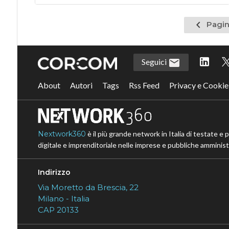
Pagina
Pagin
precede
Seguici
About
Autori
Tags
Rss Feed
Privacy e Cookie
Nextwork360
è il più grande network in Italia di testate e 
digitale e imprenditoriale nelle imprese e pubbliche amministr
Indirizzo
Via Moretto da Brescia, 22
Milano - Italia
CAP 20133