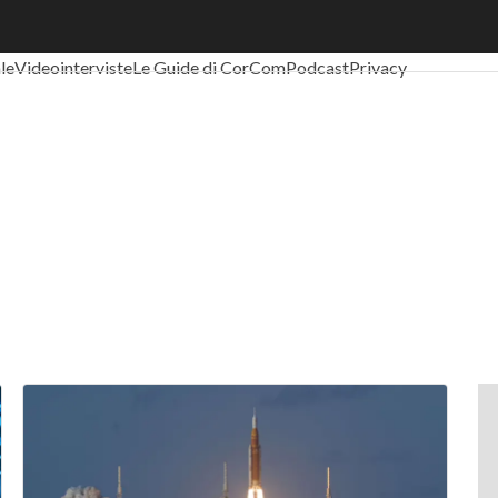
al Economy
Telco
Industria 4.0
SpacEconomy
PA Digitale
Green eco
ale
Videointerviste
Le Guide di CorCom
Podcast
Privacy