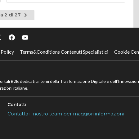
Pagina
a 2 di 27
nte
successiva
 Policy
Terms&Conditions Contenuti Specialistici
Cookie Cen
portali B2B dedicati ai temi della Trasformazione Digitale e dell’Innovazio
azioni italiane.
Contatti
Contatta il nostro team per maggiori informazioni